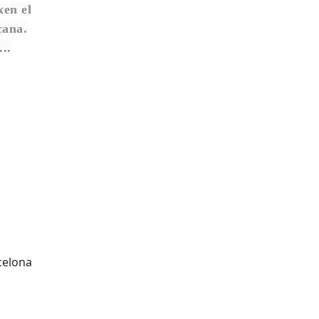
xen el
cana.
..
celona