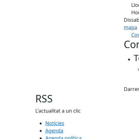
Llo
Hor
Dissab
mapa
Com
Con
+
T
−
Fac
Darrer
RSS
L'actualitat a un clic
Notícies
Agenda
Agenda política