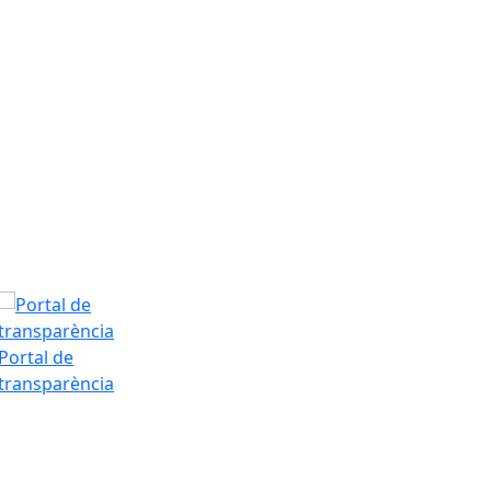
Dilluns, 10 d’a
T.Màx: 35°
T.Min: 18°
Tarda
Portal de
transparència