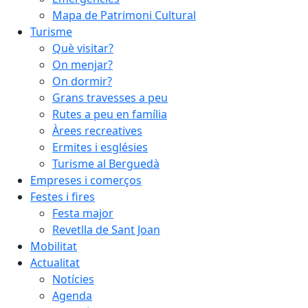
Mapa de Patrimoni Cultural
Turisme
Què visitar?
On menjar?
On dormir?
Grans travesses a peu
Rutes a peu en família
Àrees recreatives
Ermites i esglésies
Turisme al Berguedà
Empreses i comerços
Festes i fires
Festa major
Revetlla de Sant Joan
Mobilitat
Actualitat
Notícies
Agenda