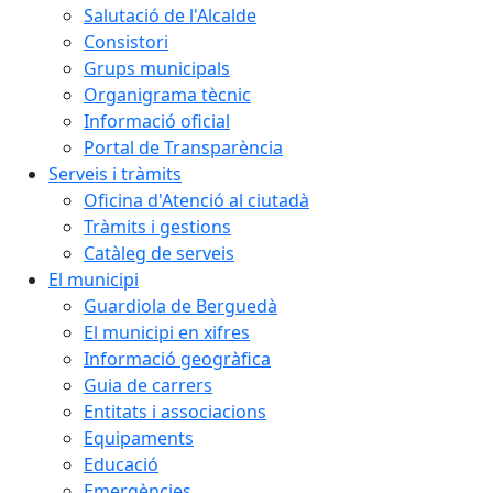
Salutació de l'Alcalde
Consistori
Grups municipals
Organigrama tècnic
Informació oficial
Portal de Transparència
Serveis i tràmits
Oficina d'Atenció al ciutadà
Tràmits i gestions
Catàleg de serveis
El municipi
Guardiola de Berguedà
El municipi en xifres
Informació geogràfica
Guia de carrers
Entitats i associacions
Equipaments
Educació
Emergències