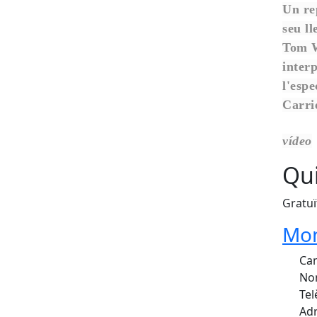
Un re
seu ll
Tom Wa
inter
l'espe
Carrie
vídeo
Qui
Gratuï
Mon
Cam
Nom
Tel
Adr