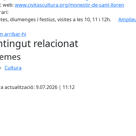
c web:
www.civitascultura.org/monestir-de-sant-lloren
ari:
tes, diumenges i festius, visites a les 10, 11 i 12h.
Amplieu
 arribar-hi
Leaflet
| ©
OpenStreetMap
con
tingut relacionat
emes
Cultura
ebook
a actualització: 9.07.2026 | 11:12