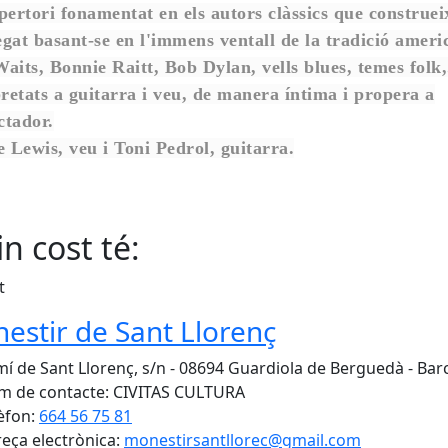
pertori fonamentat en els autors clàssics que construei
egat basant-se en l'immens ventall de la tradició ameri
its, Bonnie Raitt, Bob Dylan, vells blues, temes folk,.
pretats a guitarra i veu, de manera íntima i propera a
ctador.
 Lewis, veu i Toni Pedrol, guitarra.
n cost té:
t
estir de Sant Llorenç
í de Sant Llorenç, s/n - 08694 Guardiola de Berguedà - Bar
 de contacte: CIVITAS CULTURA
èfon:
664 56 75 81
eça electrònica:
monestirsantllorec@gmail.com