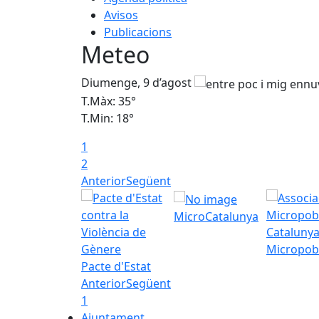
Avisos
Publicacions
Meteo
Diumenge, 9 d’agost
T.Màx: 35°
T.Min: 18°
1
2
Anterior
Següent
MicroCatalunya
Micropob
Pacte d'Estat
Anterior
Següent
1
Ajuntament