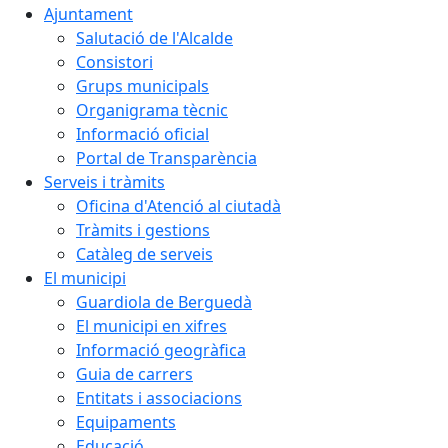
Ajuntament
Salutació de l'Alcalde
Consistori
Grups municipals
Organigrama tècnic
Informació oficial
Portal de Transparència
Serveis i tràmits
Oficina d'Atenció al ciutadà
Tràmits i gestions
Catàleg de serveis
El municipi
Guardiola de Berguedà
El municipi en xifres
Informació geogràfica
Guia de carrers
Entitats i associacions
Equipaments
Educació