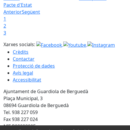
Pacte d'Estat
Anterior
Següent
1
2
3
Xarxes socials:
Crèdits
Contactar
Protecció de dades
Avís legal
Accessibilitat
Ajuntament de Guardiola de Berguedà
Plaça Municipal, 3
08694 Guardiola de Berguedà
Tel. 938 227 059
Fax 938 227 024
NIF P0809800F