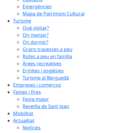
Emergències
Mapa de Patrimoni Cultural
Turisme
Què visitar?
On menjar?
On dormir?
Grans travesses a peu
Rutes a peu en família
Àrees recreatives
Ermites i esglésies
Turisme al Berguedà
Empreses i comerços
Festes i fires
Festa major
Revetlla de Sant Joan
Mobilitat
Actualitat
Notícies