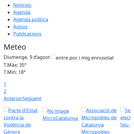
Notícies
Agenda
Agenda política
Avisos
Publicacions
Meteo
Diumenge, 9 d’agost
D
T.Màx: 35°
T
T.Min: 18°
T
1
T
2
Anterior
Següent
MicroCatalunya
Seu E
Micropobles