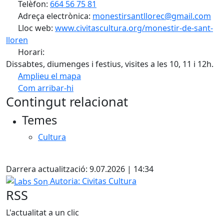
Telèfon:
664 56 75 81
Adreça electrònica:
monestirsantllorec@gmail.com
Lloc web:
www.civitascultura.org/monestir-de-sant-
lloren
Horari:
Dissabtes, diumenges i festius, visites a les 10, 11 i 12h.
Amplieu el mapa
Com arribar-hi
Leaflet
| ©
OpenStreetMap
contributors
Contingut relacionat
+
Temes
−
Cultura
Facebook
Darrera actualització: 9.07.2026 | 14:34
Labs Son
Autoria: Civitas Cultura
RSS
L'actualitat a un clic