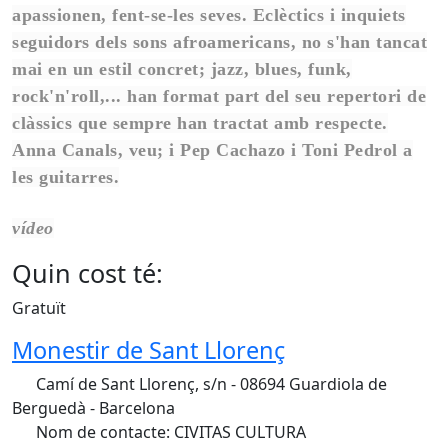
apassionen, fent-se-les seves. Eclèctics i inquiets
seguidors dels sons afroamericans, no s'han tancat
mai en un estil concret; jazz, blues, funk,
rock'n'roll,... han format part del seu repertori de
clàssics que sempre han tractat amb respecte.
Anna Canals, veu; i Pep Cachazo i Toni Pedrol a
les guitarres.
vídeo
Quin cost té:
Gratuït
Monestir de Sant Llorenç
Camí de Sant Llorenç, s/n - 08694 Guardiola de
Berguedà - Barcelona
Nom de contacte: CIVITAS CULTURA