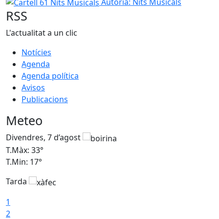
Cartell 61 Nits Musicals
Autoria: Nits Musicals
RSS
L'actualitat a un clic
Notícies
Agenda
Agenda política
Avisos
Publicacions
Meteo
Divendres, 7 d’agost
D
T.Màx: 33°
T
T.Min: 17°
T
Tarda
T
1
2