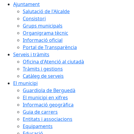
Ajuntament
Salutació de l'Alcalde
Consistori
Grups municipals
Organigrama tècnic
Informació oficial
Portal de Transparència
Serveis i tràmits
Oficina d'Atenció al ciutadà
Tràmits i gestions
Catàleg de serveis
El municipi
Guardiola de Berguedà
El municipi en xifres
Informació geogràfica
Guia de carrers
Entitats i associacions
Equipaments
Educació