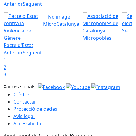
Anterior
Següent
MicroCatalunya
Seu E
Micropobles
Pacte d'Estat
Anterior
Següent
1
2
3
Xarxes socials:
Crèdits
Contactar
Protecció de dades
Avís legal
Accessibilitat
Ajuntament de Guardiola de Berguedà