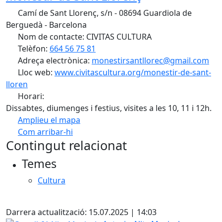
Camí de Sant Llorenç, s/n - 08694 Guardiola de
Berguedà - Barcelona
Nom de contacte: CIVITAS CULTURA
Telèfon:
664 56 75 81
Adreça electrònica:
monestirsantllorec@gmail.com
Lloc web:
www.civitascultura.org/monestir-de-sant-
lloren
Horari:
Dissabtes, diumenges i festius, visites a les 10, 11 i 12h.
Amplieu el mapa
Com arribar-hi
Leaflet
| ©
OpenStreetMap
contributors
Contingut relacionat
+
Temes
−
Cultura
Facebook
Darrera actualització: 15.07.2025 | 14:03