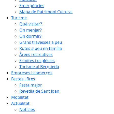
Emergències
Mapa de Patrimoni Cultural
Turisme
Què visitar?
On menjar?
On dormir?
Grans travesses a peu
Rutes a peu en família
Àrees recreatives
Ermites i esglésies
Turisme al Berguedà
Empreses i comerços
Festes i fires
Festa major
Revetlla de Sant Joan
Mobilitat
Actualitat
Notícies