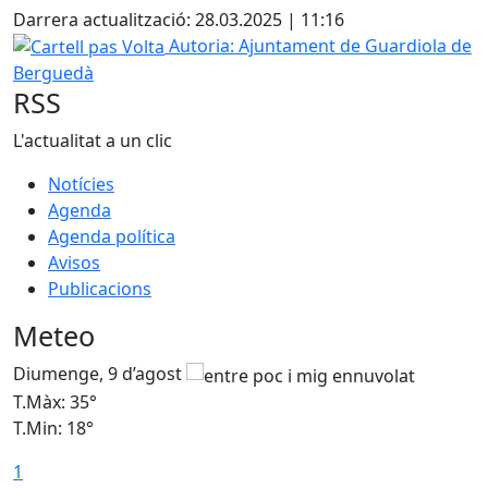
Darrera actualització: 28.03.2025 | 11:16
Cartell pas Volta
Autoria: Ajuntament de Guardiola de
Berguedà
RSS
L'actualitat a un clic
Notícies
Agenda
Agenda política
Avisos
Publicacions
Meteo
Diumenge, 9 d’agost
D
T.Màx: 35°
T
T.Min: 18°
T
1
T