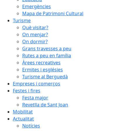
Emergències
Mapa de Patrimoni Cultural
Turisme
Què visitar?
On menjar?
On dormir?
Grans travesses a peu
Rutes a peu en família
Àrees recreatives
Ermites i esglésies
Turisme al Berguedà
Empreses i comerços
Festes i fires
Festa major
Revetlla de Sant Joan
Mobilitat
Actualitat
Notícies