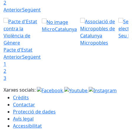
2
Anterior
Següent
MicroCatalunya
Seu E
Micropobles
Pacte d'Estat
Anterior
Següent
1
2
3
Xarxes socials:
Crèdits
Contactar
Protecció de dades
Avís legal
Accessibilitat