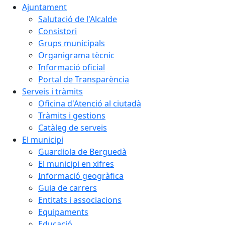
Ajuntament
Salutació de l'Alcalde
Consistori
Grups municipals
Organigrama tècnic
Informació oficial
Portal de Transparència
Serveis i tràmits
Oficina d'Atenció al ciutadà
Tràmits i gestions
Catàleg de serveis
El municipi
Guardiola de Berguedà
El municipi en xifres
Informació geogràfica
Guia de carrers
Entitats i associacions
Equipaments
Educació