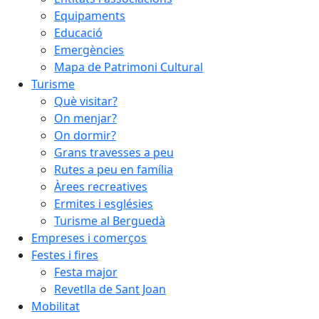
Equipaments
Educació
Emergències
Mapa de Patrimoni Cultural
Turisme
Què visitar?
On menjar?
On dormir?
Grans travesses a peu
Rutes a peu en família
Àrees recreatives
Ermites i esglésies
Turisme al Berguedà
Empreses i comerços
Festes i fires
Festa major
Revetlla de Sant Joan
Mobilitat