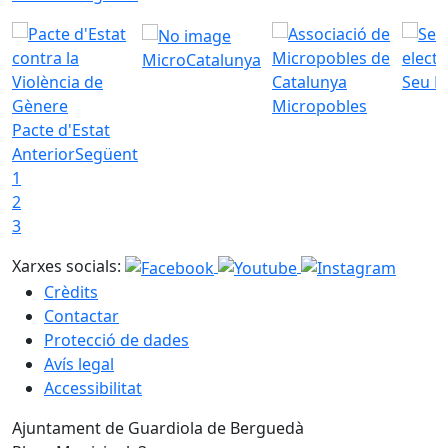
MicroCatalunya
Seu E
Micropobles
Pacte d'Estat
Anterior
Següent
1
2
3
Xarxes socials:
Crèdits
Contactar
Protecció de dades
Avís legal
Accessibilitat
Ajuntament de Guardiola de Berguedà