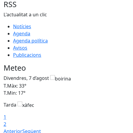
RSS
L'actualitat a un clic
Notícies
Agenda
Agenda política
Avisos
Publicacions
Meteo
Divendres, 7 d’agost
D
T.Màx: 33°
T
T.Min: 17°
T
Tarda
T
1
2
Anterior
Següent