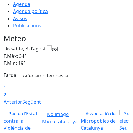
Agenda
Agenda política
Avisos
Publicacions
Meteo
Dissabte, 8 d’agost
D
T.Màx: 34°
T
T.Min: 19°
T
Tarda
T
1
2
Anterior
Següent
MicroCatalunya
Seu E