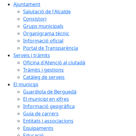
Ajuntament
Salutació de l'Alcalde
Consistori
Grups municipals
Organigrama tècnic
Informació oficial
Portal de Transparència
Serveis i tràmits
Oficina d'Atenció al ciutadà
Tràmits i gestions
Catàleg de serveis
El municipi
Guardiola de Berguedà
El municipi en xifres
Informació geogràfica
Guia de carrers
Entitats i associacions
Equipaments
Educació