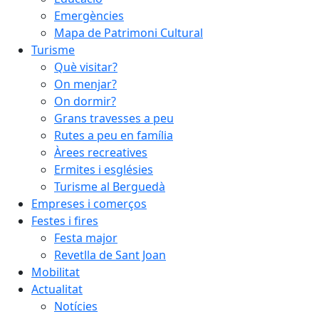
Emergències
Mapa de Patrimoni Cultural
Turisme
Què visitar?
On menjar?
On dormir?
Grans travesses a peu
Rutes a peu en família
Àrees recreatives
Ermites i esglésies
Turisme al Berguedà
Empreses i comerços
Festes i fires
Festa major
Revetlla de Sant Joan
Mobilitat
Actualitat
Notícies