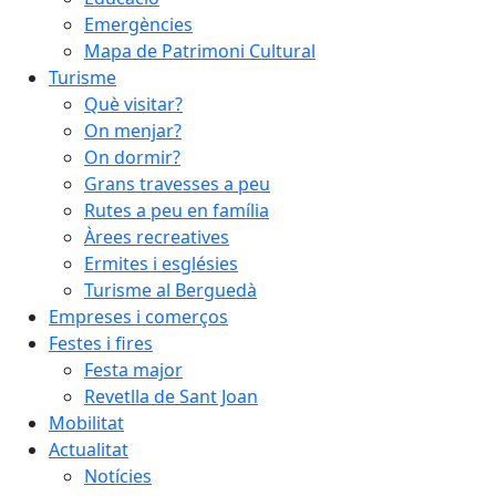
Emergències
Mapa de Patrimoni Cultural
Turisme
Què visitar?
On menjar?
On dormir?
Grans travesses a peu
Rutes a peu en família
Àrees recreatives
Ermites i esglésies
Turisme al Berguedà
Empreses i comerços
Festes i fires
Festa major
Revetlla de Sant Joan
Mobilitat
Actualitat
Notícies