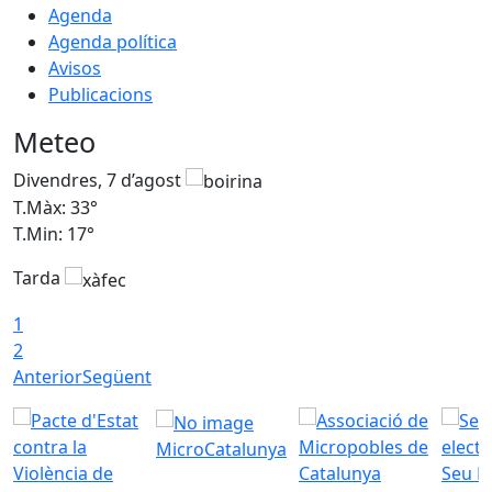
Agenda
Agenda política
Avisos
Publicacions
Meteo
Divendres, 7 d’agost
D
T.Màx: 33°
T
T.Min: 17°
T
Tarda
T
1
2
Anterior
Següent
MicroCatalunya
Seu E