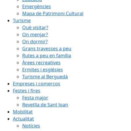
Emergències
Mapa de Patrimoni Cultural
Turisme
Què visitar?
On menjar?
On dormir?
Grans travesses a peu
Rutes a peu en família
Àrees recreatives
Ermites i esglésies
Turisme al Berguedà
Empreses i comerços
Festes i fires
Festa major
Revetlla de Sant Joan
Mobilitat
Actualitat
Notícies