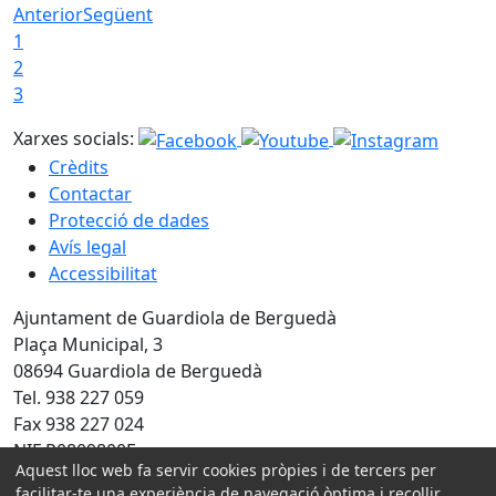
Anterior
Següent
1
2
3
Xarxes socials:
Crèdits
Contactar
Protecció de dades
Avís legal
Accessibilitat
Ajuntament de Guardiola de Berguedà
Plaça Municipal, 3
08694 Guardiola de Berguedà
Tel. 938 227 059
Fax 938 227 024
NIF P0809800F
Aquest lloc web fa servir cookies pròpies i de tercers per
facilitar-te una experiència de navegació òptima i recollir
Amb la col·laboració de: