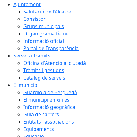
Ajuntament
Salutació de l'Alcalde
Consistori
Grups municipals
Organigrama tècnic
Informació oficial
Portal de Transparència
Serveis i tràmits
Oficina d'Atenció al ciutadà
Tràmits i gestions
Catàleg de serveis
El municipi
Guardiola de Berguedà
El municipi en xifres
Informació geogràfica
Guia de carrers
Entitats i associacions
Equipaments
Educació