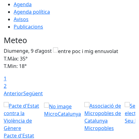
Agenda
Agenda política
Avisos
Publicacions
Meteo
Diumenge, 9 d’agost
D
T.Màx: 35°
T
T.Min: 18°
T
1
T
2
Anterior
Següent
MicroCatalunya
Seu E
Micropobles
Pacte d'Estat