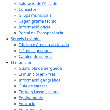
Salutació de l'Alcalde
Consistori
Grups municipals
Organigrama tècnic
Informació oficial
Portal de Transparència
Serveis i tràmits
Oficina d'Atenció al ciutadà
Tràmits i gestions
Catàleg de serveis
El municipi
Guardiola de Berguedà
El municipi en xifres
Informació geogràfica
Guia de carrers
Entitats i associacions
Equipaments
Educació
Emergències