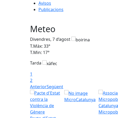
Avisos
Publicacions
Meteo
Divendres, 7 d’agost
T.Màx: 33°
T.Min: 17°
Tarda
1
2
Anterior
Següent
MicroCatalunya
Micropob