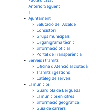
Pacte d'Estat
Anterior
Següent
1
Ajuntament
Salutació de l'Alcalde
Consistori
Grups municipals
Organigrama tècnic
Informació oficial
Portal de Transparència
Serveis i tràmits
Oficina d'Atenció al ciutadà
Tràmits i gestions
Catàleg de serveis
El municipi
Guardiola de Berguedà
El municipi en xifres
Informació geogràfica
Guia de carrers