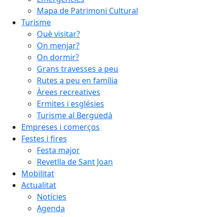
Mapa de Patrimoni Cultural
Turisme
Què visitar?
On menjar?
On dormir?
Grans travesses a peu
Rutes a peu en família
Àrees recreatives
Ermites i esglésies
Turisme al Berguedà
Empreses i comerços
Festes i fires
Festa major
Revetlla de Sant Joan
Mobilitat
Actualitat
Notícies
Agenda