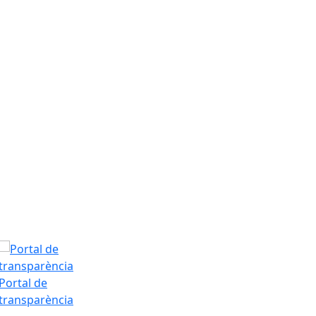
Dissabte, 8 d’
T.Màx: 34°
T.Min: 19°
Tarda
Portal de
transparència