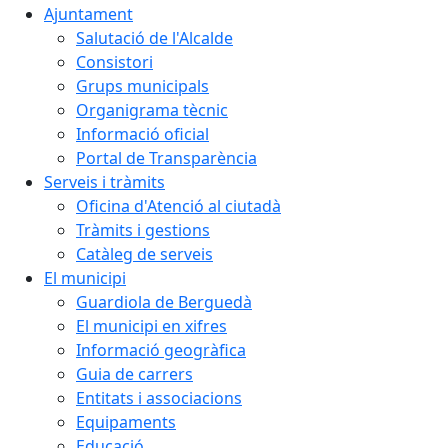
Ajuntament
Salutació de l'Alcalde
Consistori
Grups municipals
Organigrama tècnic
Informació oficial
Portal de Transparència
Serveis i tràmits
Oficina d'Atenció al ciutadà
Tràmits i gestions
Catàleg de serveis
El municipi
Guardiola de Berguedà
El municipi en xifres
Informació geogràfica
Guia de carrers
Entitats i associacions
Equipaments
Educació