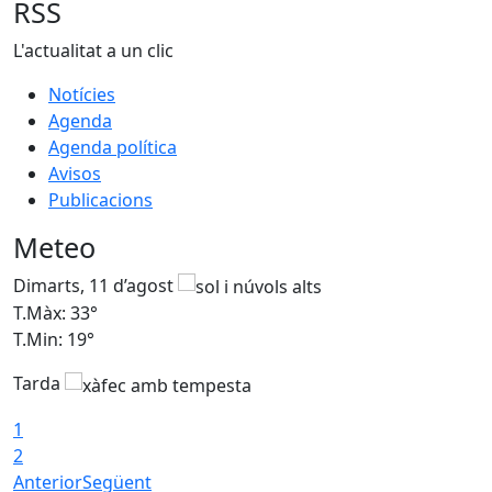
RSS
L'actualitat a un clic
Notícies
Agenda
Agenda política
Avisos
Publicacions
Meteo
Dimarts, 11 d’agost
D
T.Màx: 33°
T
T.Min: 19°
T
Tarda
T
1
2
Anterior
Següent