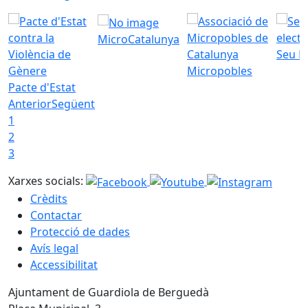
MicroCatalunya
Seu E
Micropobles
Pacte d'Estat
Anterior
Següent
1
2
3
Xarxes socials:
Crèdits
Contactar
Protecció de dades
Avís legal
Accessibilitat
Ajuntament de Guardiola de Berguedà