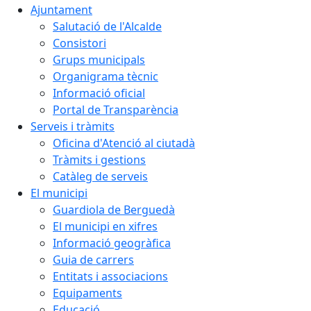
Ajuntament
Salutació de l'Alcalde
Consistori
Grups municipals
Organigrama tècnic
Informació oficial
Portal de Transparència
Serveis i tràmits
Oficina d'Atenció al ciutadà
Tràmits i gestions
Catàleg de serveis
El municipi
Guardiola de Berguedà
El municipi en xifres
Informació geogràfica
Guia de carrers
Entitats i associacions
Equipaments
Educació