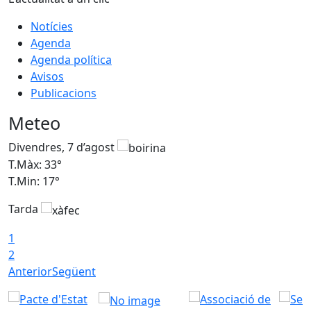
Notícies
Agenda
Agenda política
Avisos
Publicacions
Meteo
Divendres, 7 d’agost
D
T.Màx: 33°
T
T.Min: 17°
T
Tarda
T
1
2
Anterior
Següent