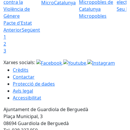
MicroCatalunya
Seu E
Micropobles
Pacte d'Estat
Anterior
Següent
1
2
3
Xarxes socials:
Crèdits
Contactar
Protecció de dades
Avís legal
Accessibilitat
Ajuntament de Guardiola de Berguedà
Plaça Municipal, 3
08694 Guardiola de Berguedà