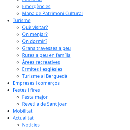
Emergències
Mapa de Patrimoni Cultural
Turisme
Què visitar?
On menjar?
On dormir?
Grans travesses a peu
Rutes a peu en família
Àrees recreatives
Ermites i esglésies
Turisme al Berguedà
Empreses i comerços
Festes i fires
Festa major
Revetlla de Sant Joan
Mobilitat
Actualitat
Notícies