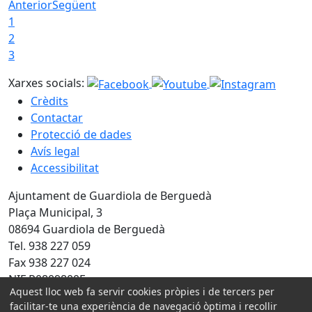
Anterior
Següent
1
2
3
Xarxes socials:
Crèdits
Contactar
Protecció de dades
Avís legal
Accessibilitat
Ajuntament de Guardiola de Berguedà
Plaça Municipal, 3
08694 Guardiola de Berguedà
Tel. 938 227 059
Fax 938 227 024
NIF P0809800F
Aquest lloc web fa servir cookies pròpies i de tercers per
facilitar-te una experiència de navegació òptima i recollir
Amb la col·laboració de: