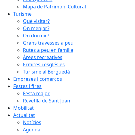
Mapa de Patrimoni Cultural
Turisme
Què visitar?
On menjar?
On dormir?
Grans travesses a peu
Rutes a peu en família
Àrees recreatives
Ermites i esglésies
Turisme al Berguedà
Empreses i comerços
Festes i fires
Festa major
Revetlla de Sant Joan
Mobilitat
Actualitat
Notícies
Agenda