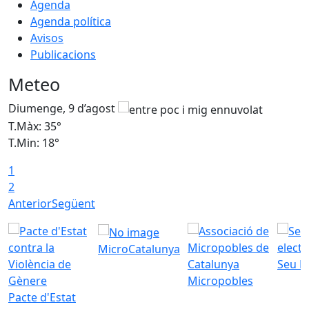
Agenda
Agenda política
Avisos
Publicacions
Meteo
Diumenge, 9 d’agost
D
T.Màx: 35°
T
T.Min: 18°
T
1
T
2
Anterior
Següent
MicroCatalunya
Seu E
Micropobles
Pacte d'Estat