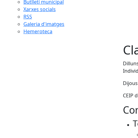
Butlletí municipal
Xarxes socials
RSS
Galeria d'imatges
Hemeroteca
Cl
Dillun
Indivi
Dijous
CEIP d
Con
T