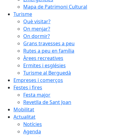
Mapa de Patrimoni Cultural
Turisme
Què visitar?
On menjar?
On dormir?
Grans travesses a peu
Rutes a peu en família
Àrees recreatives
Ermites i esglésies
Turisme al Berguedà
Empreses i comerços
Festes i fires
Festa major
Revetlla de Sant Joan
Mobilitat
Actualitat
Notícies
Agenda