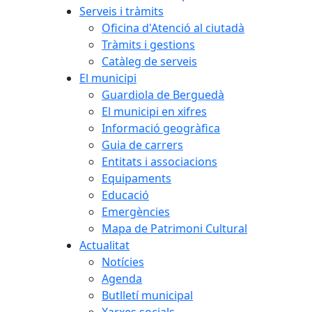
Serveis i tràmits
Oficina d'Atenció al ciutadà
Tràmits i gestions
Catàleg de serveis
El municipi
Guardiola de Berguedà
El municipi en xifres
Informació geogràfica
Guia de carrers
Entitats i associacions
Equipaments
Educació
Emergències
Mapa de Patrimoni Cultural
Actualitat
Notícies
Agenda
Butlletí municipal
Xarxes socials