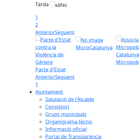
Tarda
1
2
Anterior
Següent
MicroCatalunya
Micropob
Pacte d'Estat
Anterior
Següent
1
Ajuntament
Salutació de l'Alcalde
Consistori
Grups municipals
Organigrama tècnic
Informació oficial
Portal de Transparència