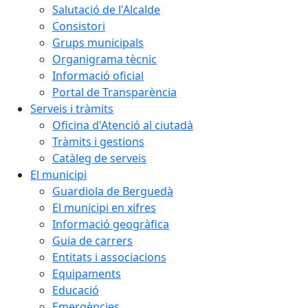
Salutació de l'Alcalde
Consistori
Grups municipals
Organigrama tècnic
Informació oficial
Portal de Transparència
Serveis i tràmits
Oficina d'Atenció al ciutadà
Tràmits i gestions
Catàleg de serveis
El municipi
Guardiola de Berguedà
El municipi en xifres
Informació geogràfica
Guia de carrers
Entitats i associacions
Equipaments
Educació
Emergències