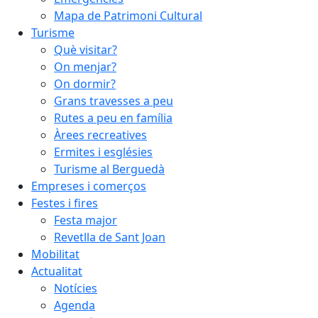
Mapa de Patrimoni Cultural
Turisme
Què visitar?
On menjar?
On dormir?
Grans travesses a peu
Rutes a peu en família
Àrees recreatives
Ermites i esglésies
Turisme al Berguedà
Empreses i comerços
Festes i fires
Festa major
Revetlla de Sant Joan
Mobilitat
Actualitat
Notícies
Agenda