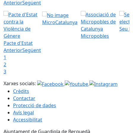
Anterior
Següent
MicroCatalunya
Seu E
Micropobles
Pacte d'Estat
Anterior
Següent
1
2
3
Xarxes socials:
Crèdits
Contactar
Protecció de dades
Avís legal
Accessibilitat
Ajuntament de Guardiola de Berguedà