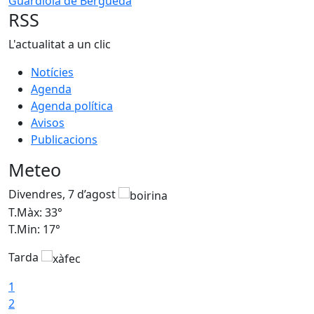
Guardiola de Berguedà
RSS
L'actualitat a un clic
Notícies
Agenda
Agenda política
Avisos
Publicacions
Meteo
Divendres, 7 d’agost
D
T.Màx: 33°
T
T.Min: 17°
T
Tarda
T
1
2