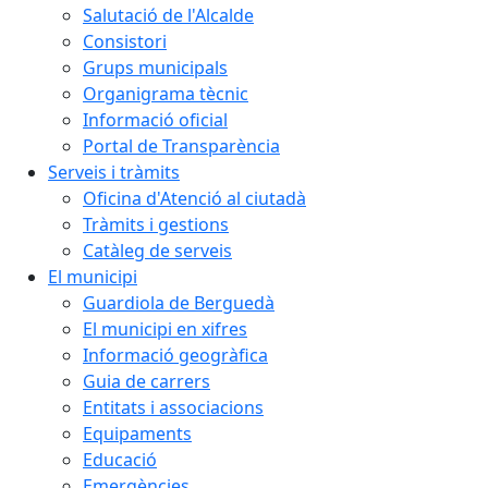
Salutació de l'Alcalde
Consistori
Grups municipals
Organigrama tècnic
Informació oficial
Portal de Transparència
Serveis i tràmits
Oficina d'Atenció al ciutadà
Tràmits i gestions
Catàleg de serveis
El municipi
Guardiola de Berguedà
El municipi en xifres
Informació geogràfica
Guia de carrers
Entitats i associacions
Equipaments
Educació
Emergències