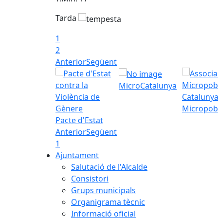
Tarda
1
2
Anterior
Següent
MicroCatalunya
Micropob
Pacte d'Estat
Anterior
Següent
1
Ajuntament
Salutació de l'Alcalde
Consistori
Grups municipals
Organigrama tècnic
Informació oficial