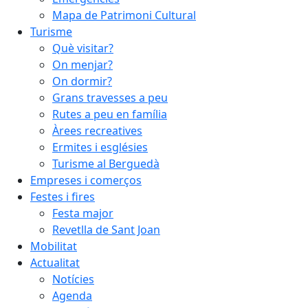
Mapa de Patrimoni Cultural
Turisme
Què visitar?
On menjar?
On dormir?
Grans travesses a peu
Rutes a peu en família
Àrees recreatives
Ermites i esglésies
Turisme al Berguedà
Empreses i comerços
Festes i fires
Festa major
Revetlla de Sant Joan
Mobilitat
Actualitat
Notícies
Agenda