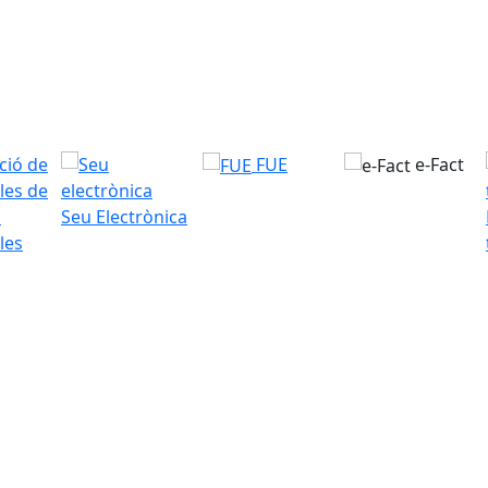
FUE
e-Fact
Seu Electrònica
les