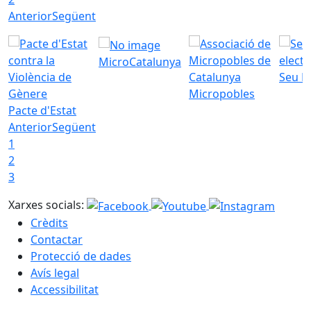
Anterior
Següent
MicroCatalunya
Seu E
Micropobles
Pacte d'Estat
Anterior
Següent
1
2
3
Xarxes socials:
Crèdits
Contactar
Protecció de dades
Avís legal
Accessibilitat