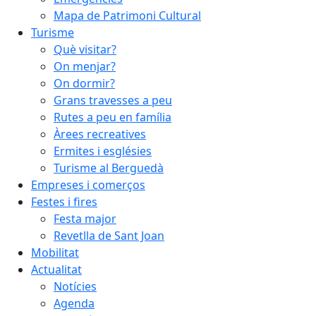
Mapa de Patrimoni Cultural
Turisme
Què visitar?
On menjar?
On dormir?
Grans travesses a peu
Rutes a peu en família
Àrees recreatives
Ermites i esglésies
Turisme al Berguedà
Empreses i comerços
Festes i fires
Festa major
Revetlla de Sant Joan
Mobilitat
Actualitat
Notícies
Agenda