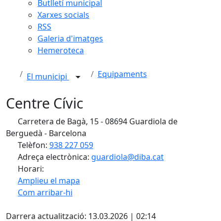
Butlletí municipal
Xarxes socials
RSS
Galeria d'imatges
Hemeroteca
Equipaments
El municipi
Centre Cívic
Carretera de Bagà, 15 - 08694 Guardiola de
Berguedà - Barcelona
Telèfon:
938 227 059
Adreça electrònica:
guardiola@diba.cat
Horari:
Amplieu el mapa
Com arribar-hi
Leaflet
| ©
OpenStreetMap
contributors
Facebook
+
Darrera actualització: 13.03.2026 | 02:14