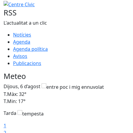
−
Centre Cívic
RSS
L'actualitat a un clic
Notícies
Agenda
Agenda política
Avisos
Publicacions
Meteo
Dijous, 6 d’agost
D
T.Màx: 32°
T
T.Min: 17°
T
Tarda
T
1
2