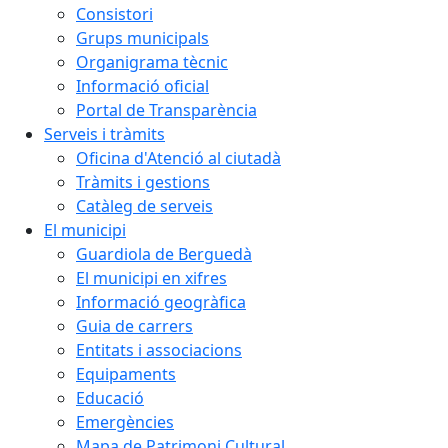
Consistori
Grups municipals
Organigrama tècnic
Informació oficial
Portal de Transparència
Serveis i tràmits
Oficina d'Atenció al ciutadà
Tràmits i gestions
Catàleg de serveis
El municipi
Guardiola de Berguedà
El municipi en xifres
Informació geogràfica
Guia de carrers
Entitats i associacions
Equipaments
Educació
Emergències
Mapa de Patrimoni Cultural