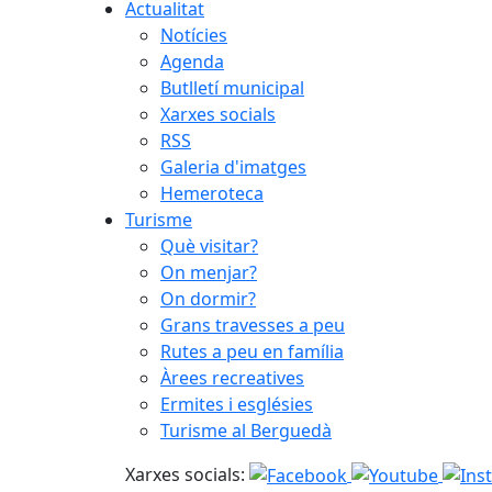
Actualitat
Notícies
Agenda
Butlletí municipal
Xarxes socials
RSS
Galeria d'imatges
Hemeroteca
Turisme
Què visitar?
On menjar?
On dormir?
Grans travesses a peu
Rutes a peu en família
Àrees recreatives
Ermites i esglésies
Turisme al Berguedà
Xarxes socials: