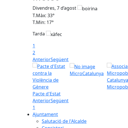
Divendres, 7 d’agost
T.Màx: 33°
T.Min: 17°
Tarda
1
2
Anterior
Següent
MicroCatalunya
Micropob
Pacte d'Estat
Anterior
Següent
1
Ajuntament
Salutació de l'Alcalde
Consistori