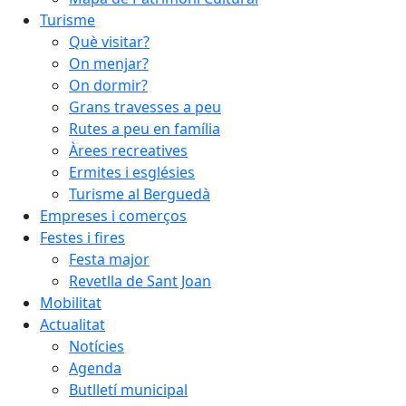
Turisme
Què visitar?
On menjar?
On dormir?
Grans travesses a peu
Rutes a peu en família
Àrees recreatives
Ermites i esglésies
Turisme al Berguedà
Empreses i comerços
Festes i fires
Festa major
Revetlla de Sant Joan
Mobilitat
Actualitat
Notícies
Agenda
Butlletí municipal