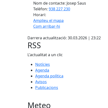
Nom de contacte: Josep Saus
Telèfon:
938 227 230
Horari:
Amplieu el mapa
Com arribar-hi
Facebook
+
Darrera actualització: 30.03.2026 | 23:22
−
RSS
L'actualitat a un clic
Notícies
Agenda
Agenda política
Avisos
Publicacions
Meteo