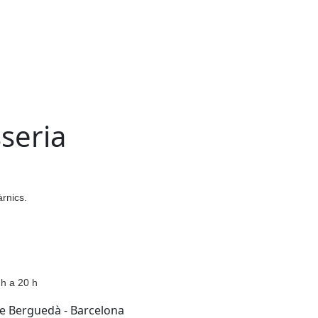
sseria
àrnics.
 h a 20 h
de Berguedà - Barcelona