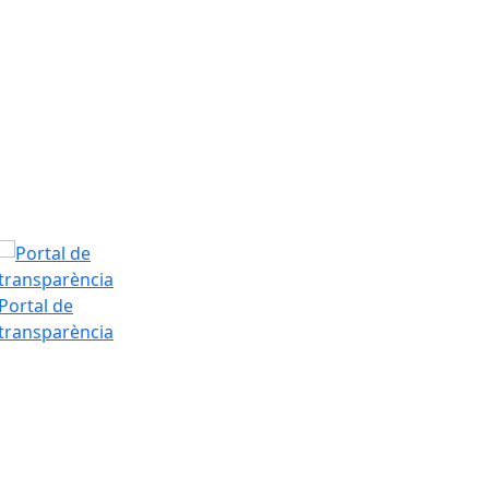
Dissabte, 8 d’
T.Màx: 34°
T.Min: 19°
Tarda
Portal de
transparència