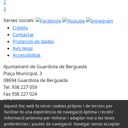
2
3
Xarxes socials:
Crèdits
Contactar
Protecció de dades
Avís legal
Accessibilitat
Ajuntament de Guardiola de Berguedà
Plaça Municipal, 3
08694 Guardiola de Berguedà
Tel. 938 227 059
Fax 938 227 024
NIF P0809800F
Aquest lloc web fa servir cookies pròpies i de tercers per
facilitar-te una experiència de navegació òptima i recollir
Amb la col·laboració de:
informació anònima per millorar i adaptar-nos a les teves
preferències i pautes de navegació. Navegar sense acceptar