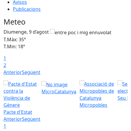
Avisos
Publicacions
Meteo
Diumenge, 9 d’agost
D
T.Màx: 35°
T
T.Min: 18°
T
1
T
2
Anterior
Següent
MicroCatalunya
Seu E
Micropobles
Pacte d'Estat
Anterior
Següent
1