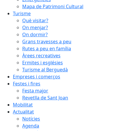
Mapa de Patrimoni Cultural
Turisme
Què visitar?
On menjar?
On dormir?
Grans travesses a peu
Rutes a peu en família
Àrees recreatives
Ermites i esglésies
Turisme al Berguedà
Empreses i comerços
Festes i fires
Festa major
Revetlla de Sant Joan
Mobilitat
Actualitat
Notícies
Agenda