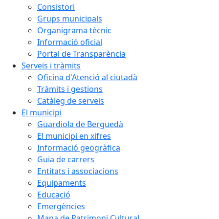
Consistori
Grups municipals
Organigrama tècnic
Informació oficial
Portal de Transparència
Serveis i tràmits
Oficina d'Atenció al ciutadà
Tràmits i gestions
Catàleg de serveis
El municipi
Guardiola de Berguedà
El municipi en xifres
Informació geogràfica
Guia de carrers
Entitats i associacions
Equipaments
Educació
Emergències
Mapa de Patrimoni Cultural