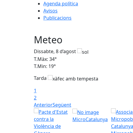
Agenda política
Avisos
Publicacions
Meteo
Dissabte, 8 d’agost
T.Màx: 34°
T.Min: 19°
Tarda
1
2
Anterior
Següent
MicroCatalunya