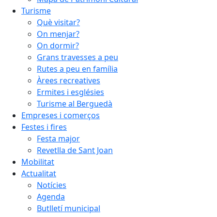
Turisme
Què visitar?
On menjar?
On dormir?
Grans travesses a peu
Rutes a peu en família
Àrees recreatives
Ermites i esglésies
Turisme al Berguedà
Empreses i comerços
Festes i fires
Festa major
Revetlla de Sant Joan
Mobilitat
Actualitat
Notícies
Agenda
Butlletí municipal