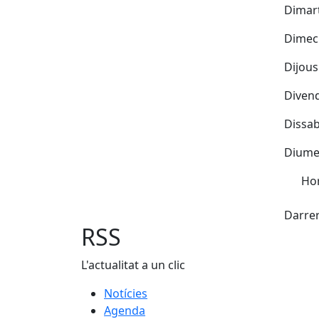
Dimart
Dimecr
Dijous
Divend
Dissab
Diumen
Hor
Fac
Darrer
RSS
L'actualitat a un clic
Notícies
Agenda