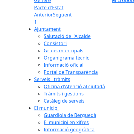
Micropob
Pacte d'Estat
Anterior
Següent
1
Ajuntament
Salutació de l'Alcalde
Consistori
Grups municipals
Organigrama tècnic
Informació oficial
Portal de Transparència
Serveis i tràmits
Oficina d'Atenció al ciutadà
Tràmits i gestions
Catàleg de serveis
El municipi
Guardiola de Berguedà
El municipi en xifres
Informació geogràfica