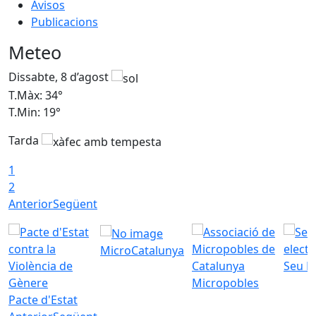
Avisos
Publicacions
Meteo
Dissabte, 8 d’agost
D
T.Màx: 34°
T
T.Min: 19°
T
Tarda
T
1
2
Anterior
Següent
MicroCatalunya
Seu E
Micropobles
Pacte d'Estat