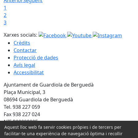
Anterior
Següent
1
2
3
Xarxes socials:
Crèdits
Contactar
Protecció de dades
Avís legal
Accessibilitat
Ajuntament de Guardiola de Berguedà
Plaça Municipal, 3
08694 Guardiola de Berguedà
Tel. 938 227 059
Fax 938 227 024
NIF P0809800F
Aquest lloc web fa servir cookies pròpies i de tercers per
Amb la col·laboració de:
facilitar-te una experiència de navegació òptima i recollir