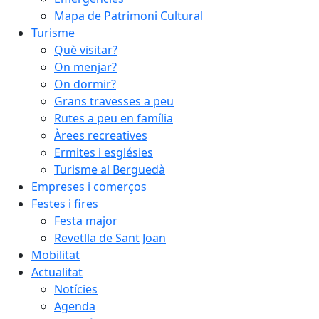
Mapa de Patrimoni Cultural
Turisme
Què visitar?
On menjar?
On dormir?
Grans travesses a peu
Rutes a peu en família
Àrees recreatives
Ermites i esglésies
Turisme al Berguedà
Empreses i comerços
Festes i fires
Festa major
Revetlla de Sant Joan
Mobilitat
Actualitat
Notícies
Agenda