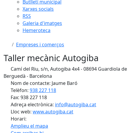
Butlletí municipal
Xarxes socials
RSS
Galeria d'imatges
Hemeroteca
Empreses i comerços
Taller mecànic Autogiba
Camí del Riu, s/n, Autogiba 4x4 - 08694 Guardiola de
Berguedà - Barcelona
Nom de contacte: Jaume Baró
Telèfon:
938 227 118
Fax: 938 227 118
Adreça electrònica:
info@autogiba.cat
Lloc web:
www.autogiba.cat
Horari:
Amplieu el mapa
Com arribar-hi