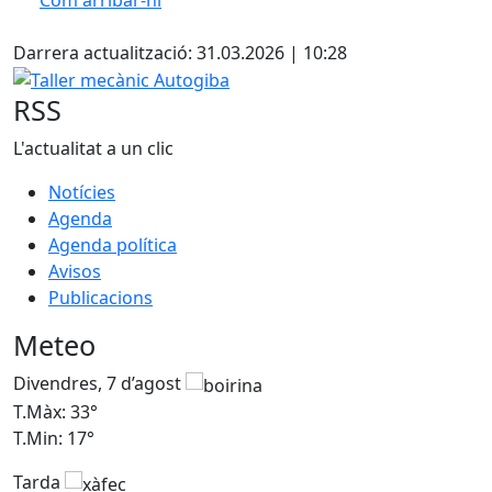
Leaflet
| ©
OpenStreetMap
contributors
Facebook
+
Darrera actualització: 31.03.2026 | 10:28
−
Taller mecànic Autogiba
RSS
L'actualitat a un clic
Notícies
Agenda
Agenda política
Avisos
Publicacions
Meteo
Divendres, 7 d’agost
D
T.Màx: 33°
T
T.Min: 17°
T
Tarda
T