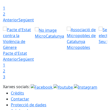
1
2
Anterior
Següent
MicroCatalunya
Seu E
Micropobles
Pacte d'Estat
Anterior
Següent
1
2
3
Xarxes socials:
Crèdits
Contactar
Protecció de dades