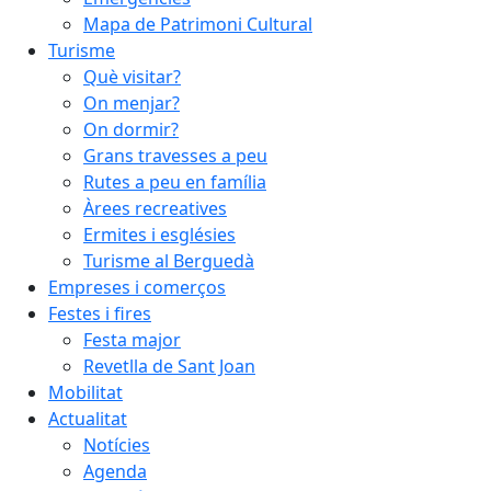
Mapa de Patrimoni Cultural
Turisme
Què visitar?
On menjar?
On dormir?
Grans travesses a peu
Rutes a peu en família
Àrees recreatives
Ermites i esglésies
Turisme al Berguedà
Empreses i comerços
Festes i fires
Festa major
Revetlla de Sant Joan
Mobilitat
Actualitat
Notícies
Agenda