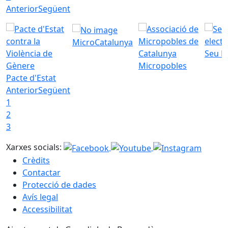
Anterior
Següent
MicroCatalunya
Seu E
Micropobles
Pacte d'Estat
Anterior
Següent
1
2
3
Xarxes socials:
Crèdits
Contactar
Protecció de dades
Avís legal
Accessibilitat