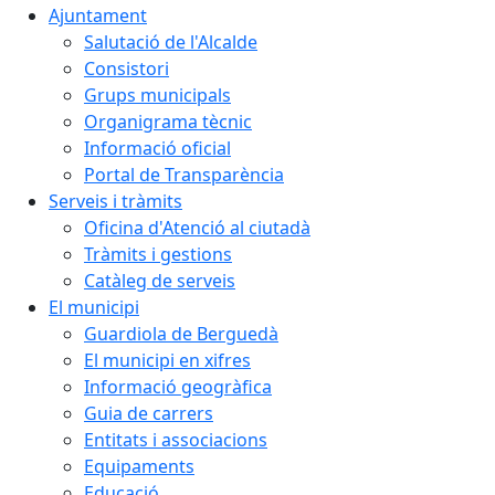
Ajuntament
Salutació de l'Alcalde
Consistori
Grups municipals
Organigrama tècnic
Informació oficial
Portal de Transparència
Serveis i tràmits
Oficina d'Atenció al ciutadà
Tràmits i gestions
Catàleg de serveis
El municipi
Guardiola de Berguedà
El municipi en xifres
Informació geogràfica
Guia de carrers
Entitats i associacions
Equipaments
Educació