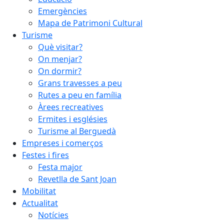
Emergències
Mapa de Patrimoni Cultural
Turisme
Què visitar?
On menjar?
On dormir?
Grans travesses a peu
Rutes a peu en família
Àrees recreatives
Ermites i esglésies
Turisme al Berguedà
Empreses i comerços
Festes i fires
Festa major
Revetlla de Sant Joan
Mobilitat
Actualitat
Notícies