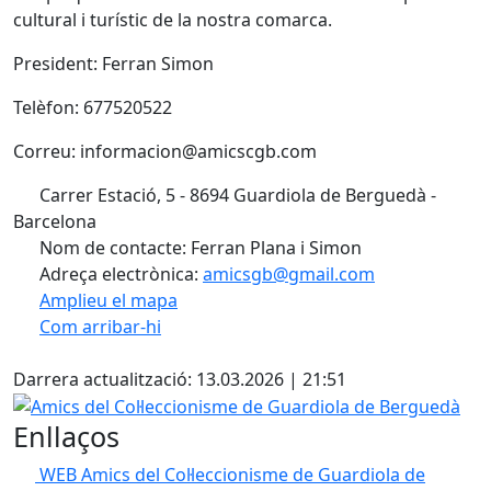
cultural i turístic de la nostra comarca.
President: Ferran Simon
Telèfon: 677520522
Correu: informacion@amicscgb.com
Carrer Estació, 5 - 8694 Guardiola de Berguedà -
Barcelona
Nom de contacte: Ferran Plana i Simon
Adreça electrònica:
amicsgb@gmail.com
Amplieu el mapa
Com arribar-hi
Leaflet
| ©
OpenStreetMap
contributors
Facebook
+
Darrera actualització: 13.03.2026 | 21:51
−
Amics del Col·leccionisme de Guardiola de Berguedà
Enllaços
WEB Amics del Col·leccionisme de Guardiola de