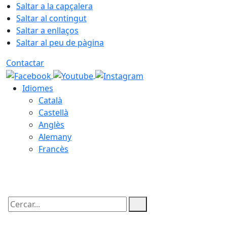
Saltar a la capçalera
Saltar al contingut
Saltar a enllaços
Saltar al peu de pàgina
Contactar
Idiomes
Català
Castellà
Anglès
Alemany
Francès
08.08.2026 | 07:17
Cercar: