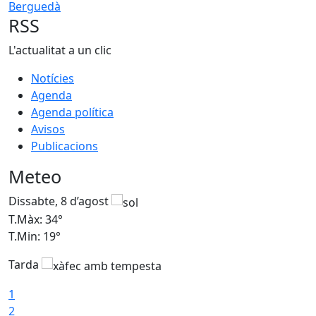
Berguedà
RSS
L'actualitat a un clic
Notícies
Agenda
Agenda política
Avisos
Publicacions
Meteo
Dissabte, 8 d’agost
D
T.Màx: 34°
T
T.Min: 19°
T
Tarda
T
1
2