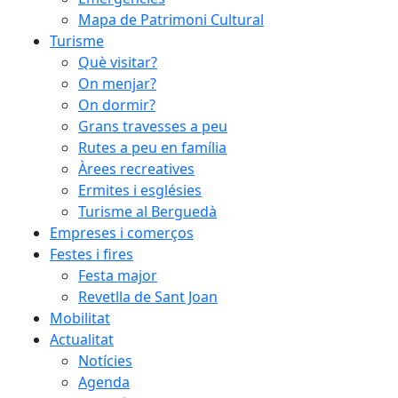
Mapa de Patrimoni Cultural
Turisme
Què visitar?
On menjar?
On dormir?
Grans travesses a peu
Rutes a peu en família
Àrees recreatives
Ermites i esglésies
Turisme al Berguedà
Empreses i comerços
Festes i fires
Festa major
Revetlla de Sant Joan
Mobilitat
Actualitat
Notícies
Agenda