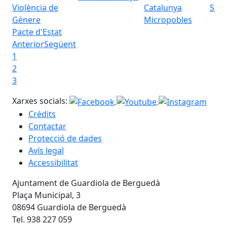
Seu 
Micropobles
Pacte d'Estat
Anterior
Següent
1
2
3
Xarxes socials:
Crèdits
Contactar
Protecció de dades
Avís legal
Accessibilitat
Ajuntament de Guardiola de Berguedà
Plaça Municipal, 3
08694 Guardiola de Berguedà
Tel. 938 227 059