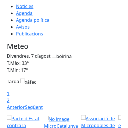
Notícies
Agenda
Agenda política
Avisos
Publicacions
Meteo
Divendres, 7 d’agost
Dis
T.Màx: 33°
T.M
T.Min: 17°
T.M
Tarda
Ta
1
2
Anterior
Següent
MicroCatalunya