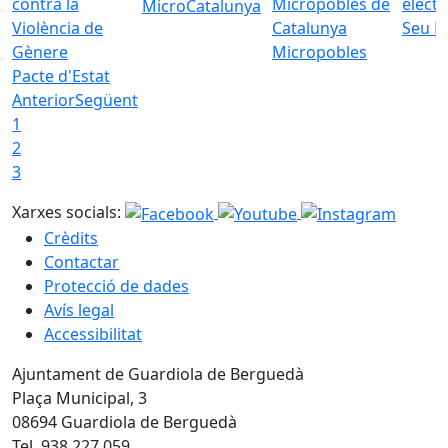
MicroCatalunya
Seu E
Micropobles
Pacte d'Estat
Anterior
Següent
1
2
3
Xarxes socials:
Crèdits
Contactar
Protecció de dades
Avís legal
Accessibilitat
Ajuntament de Guardiola de Berguedà
Plaça Municipal, 3
08694 Guardiola de Berguedà
Tel. 938 227 059