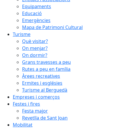
Equipaments
Educació
Emergències
Mapa de Patrimoni Cultural
Turisme
Què visitar?
On menjar?
On dormir?
Grans travesses a peu
Rutes a peu en família
Àrees recreatives
Ermites i esglésies
Turisme al Berguedà
Empreses i comerços
Festes i fires
Festa major
Revetlla de Sant Joan
Mobilitat