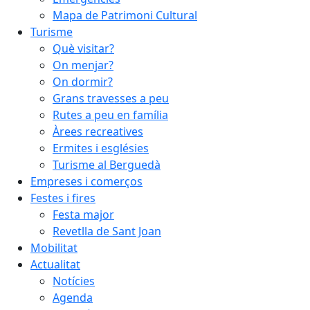
Mapa de Patrimoni Cultural
Turisme
Què visitar?
On menjar?
On dormir?
Grans travesses a peu
Rutes a peu en família
Àrees recreatives
Ermites i esglésies
Turisme al Berguedà
Empreses i comerços
Festes i fires
Festa major
Revetlla de Sant Joan
Mobilitat
Actualitat
Notícies
Agenda