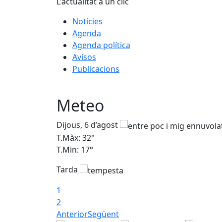
L'actualitat a un clic
Notícies
Agenda
Agenda política
Avisos
Publicacions
Meteo
Dijous, 6 d’agost
T.Màx: 32°
T.Min: 17°
Tarda
1
2
Anterior
Següent