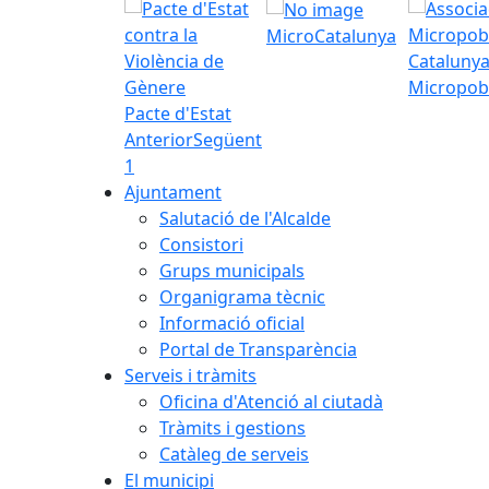
MicroCatalunya
Micropob
Pacte d'Estat
Anterior
Següent
1
Ajuntament
Salutació de l'Alcalde
Consistori
Grups municipals
Organigrama tècnic
Informació oficial
Portal de Transparència
Serveis i tràmits
Oficina d'Atenció al ciutadà
Tràmits i gestions
Catàleg de serveis
El municipi