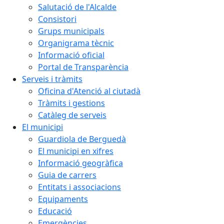
Salutació de l'Alcalde
Consistori
Grups municipals
Organigrama tècnic
Informació oficial
Portal de Transparència
Serveis i tràmits
Oficina d'Atenció al ciutadà
Tràmits i gestions
Catàleg de serveis
El municipi
Guardiola de Berguedà
El municipi en xifres
Informació geogràfica
Guia de carrers
Entitats i associacions
Equipaments
Educació
Emergències