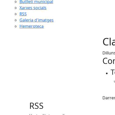
Butlletí municipal
Xarxes socials
RSS
Galeria d'imatges
Hemeroteca
Cl
Dillun
Con
T
Fac
Darrer
RSS