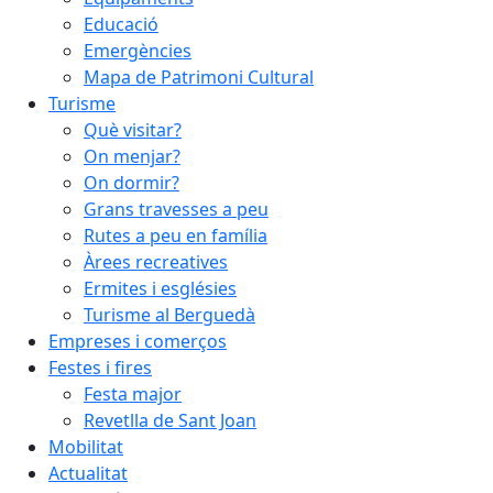
Educació
Emergències
Mapa de Patrimoni Cultural
Turisme
Què visitar?
On menjar?
On dormir?
Grans travesses a peu
Rutes a peu en família
Àrees recreatives
Ermites i esglésies
Turisme al Berguedà
Empreses i comerços
Festes i fires
Festa major
Revetlla de Sant Joan
Mobilitat
Actualitat