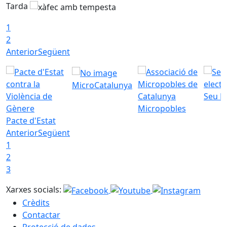
Tarda
T
1
2
Anterior
Següent
MicroCatalunya
Seu E
Micropobles
Pacte d'Estat
Anterior
Següent
1
2
3
Xarxes socials:
Crèdits
Contactar
Protecció de dades