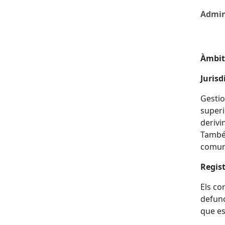
Admin
Àmbits
Jurisdi
Gestio
superi
derivi
També 
comuni
Regist
Els co
defunc
que est