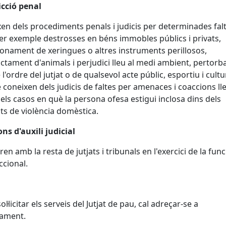
icció penal
en dels procediments penals i judicis per determinades falt
r exemple destrosses en béns immobles públics i privats,
nament de xeringues o altres instruments perillosos,
ctament d'animals i perjudici lleu al medi ambient, pertorb
 l'ordre del jutjat o de qualsevol acte públic, esportiu i cultu
coneixen dels judicis de faltes per amenaces i coaccions ll
dels casos en què la persona ofesa estigui inclosa dins dels
ts de violència domèstica.
ns d'auxili judicial
en amb la resta de jutjats i tribunals en l'exercici de la func
ccional.
ol·licitar els serveis del Jutjat de pau, cal adreçar-se a
tament.