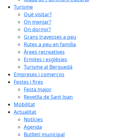
Turisme
Què visitar?
On menjar?
On dormir?
Grans travesses a peu
Rutes a peu en família
Àrees recreatives
Ermites i esglésies
Turisme al Berguedà
Empreses i comerços
Festes i fires
Festa major
Revetlla de Sant Joan
Mobilitat
Actualitat
Notícies
Agenda
Butlletí municipal