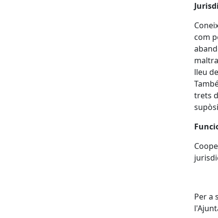
Jurisd
Coneix
com pe
abando
maltra
lleu de
També 
trets 
supòsi
Funcio
Cooper
jurisdi
Per a s
l'Ajun