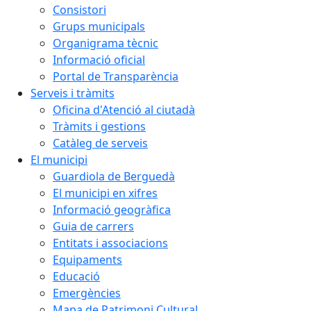
Consistori
Grups municipals
Organigrama tècnic
Informació oficial
Portal de Transparència
Serveis i tràmits
Oficina d'Atenció al ciutadà
Tràmits i gestions
Catàleg de serveis
El municipi
Guardiola de Berguedà
El municipi en xifres
Informació geogràfica
Guia de carrers
Entitats i associacions
Equipaments
Educació
Emergències
Mapa de Patrimoni Cultural