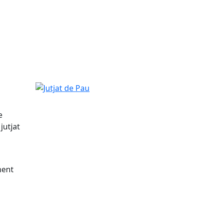
Jutjat de Pau
e
jutjat
ment