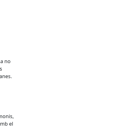
ia no
s
anes.
monis,
amb el