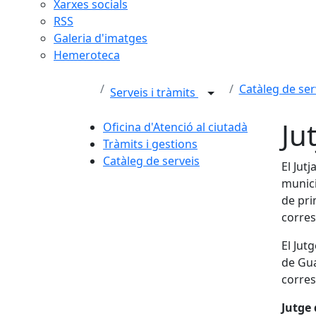
Xarxes socials
RSS
Galeria d'imatges
Hemeroteca
Catàleg de ser
Serveis i tràmits
Ju
Oficina d'Atenció al ciutadà
Tràmits i gestions
Catàleg de serveis
El Jut
munici
de pri
corres
El Jut
de Gua
corres
Jutge