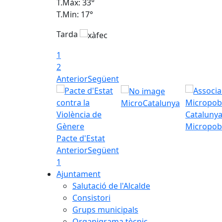
T.Màx: 33°
T.Min: 17°
Tarda
1
2
Anterior
Següent
MicroCatalunya
Micropob
Pacte d'Estat
Anterior
Següent
1
Ajuntament
Salutació de l'Alcalde
Consistori
Grups municipals
Organigrama tècnic