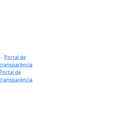
T.Màx: 34°
T.Min: 19°
Tarda
Portal de
transparència