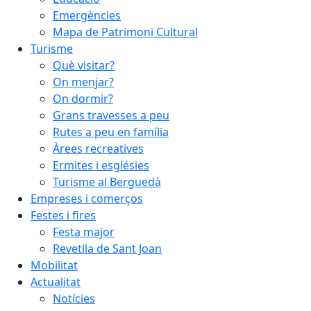
Emergències
Mapa de Patrimoni Cultural
Turisme
Què visitar?
On menjar?
On dormir?
Grans travesses a peu
Rutes a peu en família
Àrees recreatives
Ermites i esglésies
Turisme al Berguedà
Empreses i comerços
Festes i fires
Festa major
Revetlla de Sant Joan
Mobilitat
Actualitat
Notícies