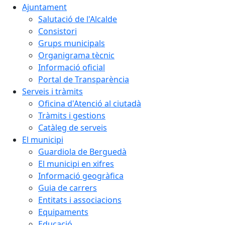
Ajuntament
Salutació de l'Alcalde
Consistori
Grups municipals
Organigrama tècnic
Informació oficial
Portal de Transparència
Serveis i tràmits
Oficina d'Atenció al ciutadà
Tràmits i gestions
Catàleg de serveis
El municipi
Guardiola de Berguedà
El municipi en xifres
Informació geogràfica
Guia de carrers
Entitats i associacions
Equipaments
Educació