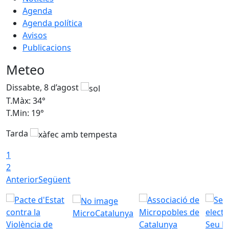
Agenda
Agenda política
Avisos
Publicacions
Meteo
Dissabte, 8 d’agost
D
T.Màx: 34°
T
T.Min: 19°
T
Tarda
T
1
2
Anterior
Següent
MicroCatalunya
Seu E