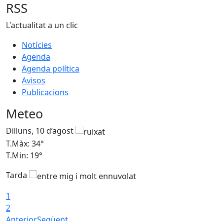
RSS
L'actualitat a un clic
Notícies
Agenda
Agenda política
Avisos
Publicacions
Meteo
Dilluns, 10 d’agost
D
T.Màx: 34°
T
T.Min: 19°
T
Tarda
T
1
2
Anterior
Següent