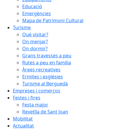
Educació
Emergències
Mapa de Patrimoni Cultural
Turisme
Què visitar?
On menjar?
On dormir?
Grans travesses a peu
Rutes a peu en família
Àrees recreatives
Ermites i esglésies
Turisme al Berguedà
Empreses i comerços
Festes i fires
Festa major
Revetlla de Sant Joan
Mobilitat
Actualitat