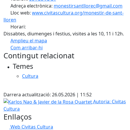
Adreça electrònica:
monestirsantllorec@gmail.com
Lloc web:
www.civitascultura.org/monestir-de-sant-
lloren
Horari:
Dissabtes, diumenges i festius, visites a les 10, 11 i 12h.
Amplieu el mapa
Com arribar-hi
Leaflet
| ©
OpenStreetMap
contributors
Contingut relacionat
+
Temes
−
Cultura
Facebook
Darrera actualització: 26.05.2026 | 11:52
Karlos Nao & Javier de la Rosa Quartet
Autoria: Civitas
Cultura
Enllaços
Web Civitas Cultura