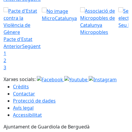
MicroCatalunya
Seu E
Micropobles
Pacte d'Estat
Anterior
Següent
1
2
3
Xarxes socials:
Crèdits
Contactar
Protecció de dades
Avís legal
Accessibilitat
Ajuntament de Guardiola de Berguedà