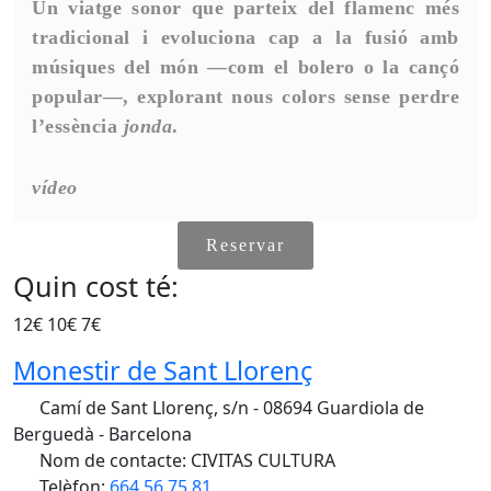
Un viatge sonor que parteix del flamenc més
tradicional i evoluciona cap a la fusió amb
músiques del món —com el bolero o la cançó
popular—, explorant nous colors sense perdre
l’essència
jonda
.
vídeo
Reservar
Quin cost té:
12€ 10€ 7€
Monestir de Sant Llorenç
Camí de Sant Llorenç, s/n - 08694 Guardiola de
Berguedà - Barcelona
Nom de contacte: CIVITAS CULTURA
Telèfon:
664 56 75 81