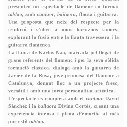
presenten un espectacle de flamenc en format
tablao
, amb
cantaor
,
bailaora
, flauta i guitarra.
Una proposta que neix del respecte per la
tradició i s’obre a nous horitzons sonors,
explorant la fusió entre la flauta travessera i la
guitarra flamenca.
La flauta de Karlos Nao, marcada pel llegat de
grans referents del flamenc i per la seva sòlida
formació clàssica, dialoga amb la guitarra de
Javier de la Rosa, jove promesa del flamenc a
Catalunya, donant lloc a un projecte fresc,
versàtil i amb una forta personalitat artística.
L’espectacle es completa amb el
cantaor
David
Sánchez i la
bailaora
Divina Cortés, creant una
experiència intensa i plena d’emoció, al més
pur estil
tablao
.