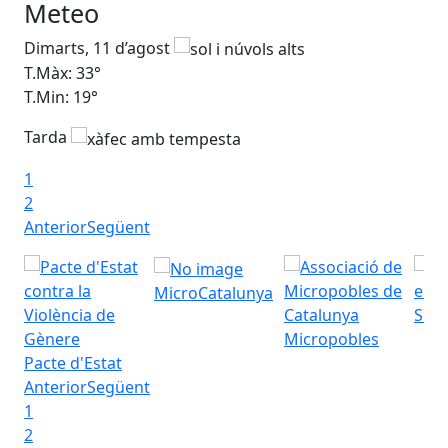
Meteo
Dimarts, 11 d’agost
Di
T.Màx: 33°
T.M
T.Min: 19°
T.M
Tarda
Ta
1
2
Anterior
Següent
MicroCatalunya
Seu 
Micropobles
Pacte d'Estat
Anterior
Següent
1
2