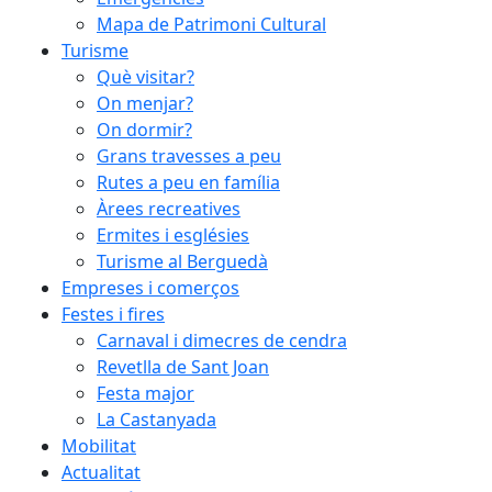
Mapa de Patrimoni Cultural
Turisme
Què visitar?
On menjar?
On dormir?
Grans travesses a peu
Rutes a peu en família
Àrees recreatives
Ermites i esglésies
Turisme al Berguedà
Empreses i comerços
Festes i fires
Carnaval i dimecres de cendra
Revetlla de Sant Joan
Festa major
La Castanyada
Mobilitat
Actualitat