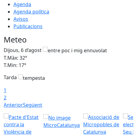
Agenda
Agenda política
Avisos
Publicacions
Meteo
Dijous, 6 d’agost
D
T.Màx: 32°
T
T.Min: 17°
T
Tarda
T
1
2
Anterior
Següent
MicroCatalunya
Seu E