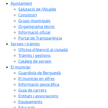
Ajuntament
Salutació de l'Alcalde
Consistori
Grups municipals
Organigrama tècnic
Informació oficial
Portal de Transparència
Serveis i tràmits
Oficina d'Atenció al ciutadà
Tràmits i gestions
Catàleg de serveis
El municipi
Guardiola de Berguedà
El municipi en xifres
Informació geogràfica
Guia de carrers
Entitats i associacions
Equipaments
Educació