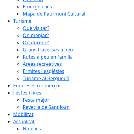
Emergències
Mapa de Patrimoni Cultural
Turisme
Què visitar?
On menjar?
On dormir?
Grans travesses a peu
Rutes a peu en família
Àrees recreatives
Ermites i esglésies
Turisme al Berguedà
Empreses i comerços
Festes i fires
Festa major
Revetlla de Sant Joan
Mobilitat
Actualitat
Notícies