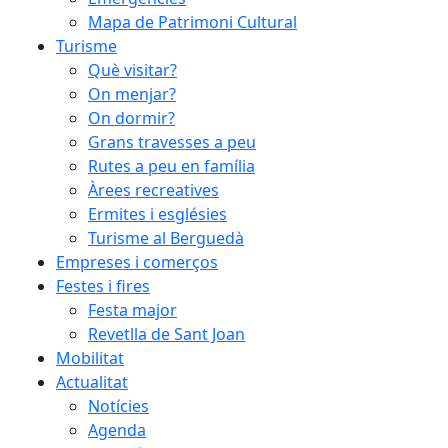
Mapa de Patrimoni Cultural
Turisme
Què visitar?
On menjar?
On dormir?
Grans travesses a peu
Rutes a peu en família
Àrees recreatives
Ermites i esglésies
Turisme al Berguedà
Empreses i comerços
Festes i fires
Festa major
Revetlla de Sant Joan
Mobilitat
Actualitat
Notícies
Agenda