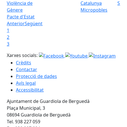
Seu 
Micropobles
Pacte d'Estat
Anterior
Següent
1
2
3
Xarxes socials:
Crèdits
Contactar
Protecció de dades
Avís legal
Accessibilitat
Ajuntament de Guardiola de Berguedà
Plaça Municipal, 3
08694 Guardiola de Berguedà
Tel. 938 227 059