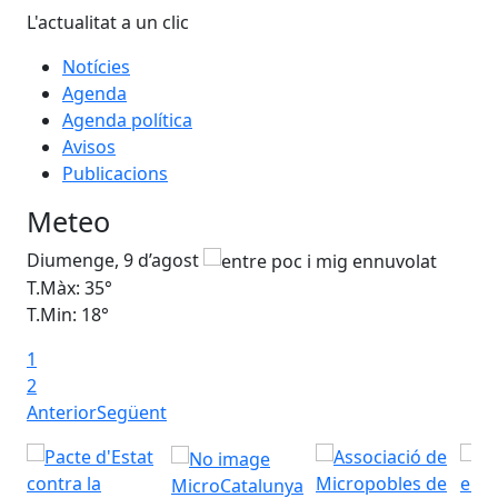
L'actualitat a un clic
Notícies
Agenda
Agenda política
Avisos
Publicacions
Meteo
Diumenge, 9 d’agost
Dil
T.Màx: 35°
T.M
T.Min: 18°
T.M
1
Ta
2
Anterior
Següent
MicroCatalunya