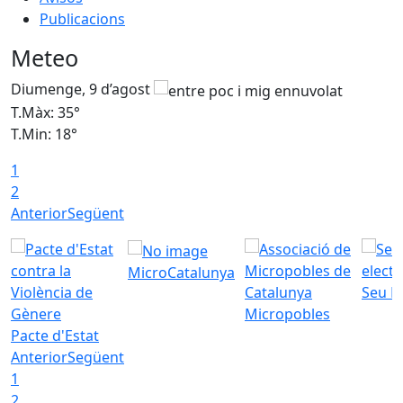
Publicacions
Meteo
Diumenge, 9 d’agost
D
T.Màx: 35°
T
T.Min: 18°
T
1
T
2
Anterior
Següent
MicroCatalunya
Seu E
Micropobles
Pacte d'Estat
Anterior
Següent
1
2