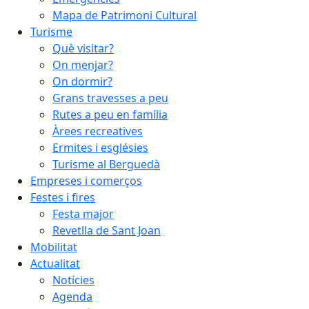
Mapa de Patrimoni Cultural
Turisme
Què visitar?
On menjar?
On dormir?
Grans travesses a peu
Rutes a peu en família
Àrees recreatives
Ermites i esglésies
Turisme al Berguedà
Empreses i comerços
Festes i fires
Festa major
Revetlla de Sant Joan
Mobilitat
Actualitat
Notícies
Agenda