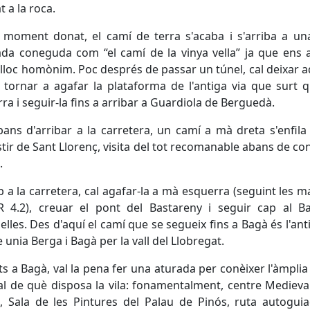
t a la roca.
moment donat, el camí de terra s'acaba i s'arriba a un
ada coneguda com “el camí de la vinya vella” ja que ens
l lloc homònim. Poc després de passar un túnel, cal deixar 
i tornar a agafar la plataforma de l'antiga via que surt
ra i seguir-la fins a arribar a Guardiola de Berguedà.
bans d'arribar a la carretera, un camí a mà dreta s'enfila 
ir de Sant Llorenç, visita del tot recomanable abans de co
.
 a la carretera, cal agafar-la a mà esquerra (seguint les 
R 4.2), creuar el pont del Bastareny i seguir cap al Ba
elles. Des d'aquí el camí que se segueix fins a Bagà és l'ant
e unia Berga i Bagà per la vall del Llobregat.
ts a Bagà, val la pena fer una aturada per conèixer l'àmplia
al de què disposa la vila: fonamentalment, centre Medieval
, Sala de les Pintures del Palau de Pinós, ruta autogui