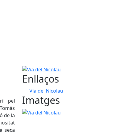
Via del Nicolau
Enllaços
Via del Nicolau
Imatges
il pel
. Tomàs
Via del Nicolau
ó de la
nositat
ra seca