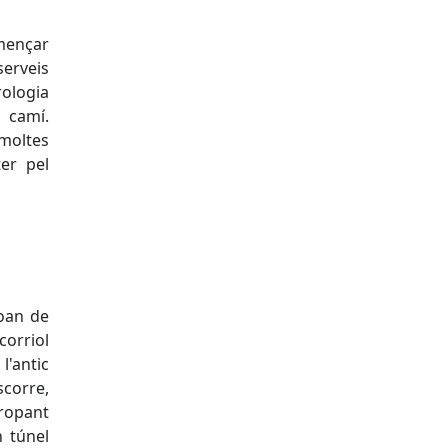
mençar
erveis
rologia
l camí.
moltes
ter pel
Joan de
corriol
l'antic
scorre,
propant
n túnel