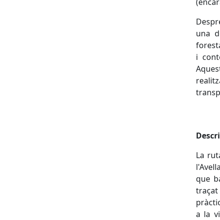
(encar
Despr
una d
forest
i cont
Aques
realit
transp
Descr
La rut
l'Avel
que ba
traçat
pràcti
a la v