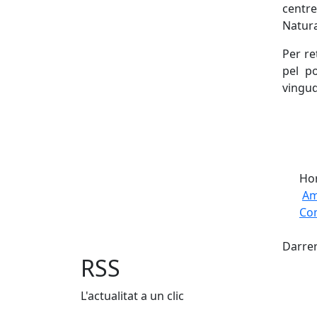
centre
Natura
Per re
pel po
vingud
Hor
Am
Com
Fac
+
Darrer
−
RSS
L'actualitat a un clic