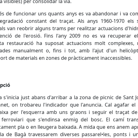
a visibles) per consolidar la via.
és de funcionar uns quants anys es va abandonar i va co
egradació constant del traçat. Als anys 1960-1970 els s
als van reobrir alguns trams per realitzar actuacions d'hid
enció de l'erosió. Fins l'any 2009 no es va recuperar e
ta restauració ha suposat actuacions molt complexes, 
zades manualment o, fins i tot, amb l'ajut d'un helicòp
ort de materials en zones de pràcticament inaccessibles.
ipció
a s'inicia just abans d'arribar a la zona de picnic de Sant 
lanet, on trobareu l'indicador que l'anuncia. Cal agafar el 
ixa per l'esquerra amb uns graons i seguir el traçat de 
 ferroviari que s'endinsa enmig del bosc. El camí tran
cament pla o en lleugera baixada. A mida que ens anem a
ila de Bagà travessarem diverses passarel•les, ponts i u