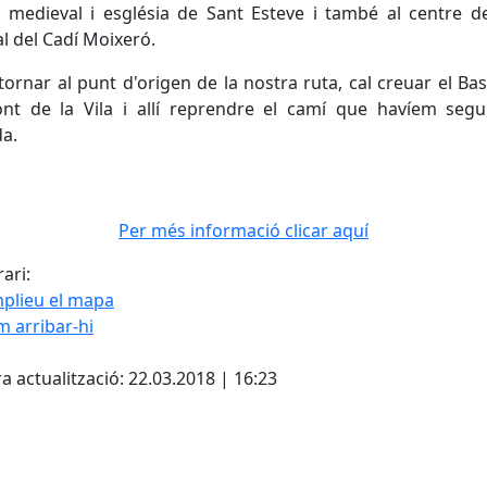
 medieval i església de Sant Esteve i també al centre d
l del Cadí Moixeró.
tornar al punt d'origen de la nostra ruta, cal creuar el Ba
nt de la Vila i allí reprendre el camí que havíem segu
a.
Per més informació clicar aquí
ari:
plieu el mapa
 arribar-hi
Leaflet
| ©
OpenStreetMap
con
ebook
a actualització: 22.03.2018 | 16:23