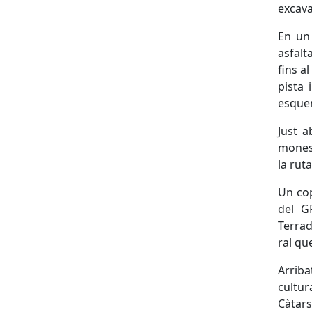
excava
En un 
asfalt
fins a
pista 
esquer
Just a
monest
la ruta
Un cop
del G
Terrad
ral qu
Arriba
cultur
Càtars