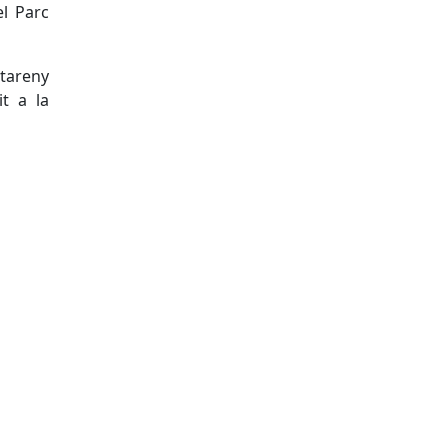
el Parc
stareny
it a la
tributors