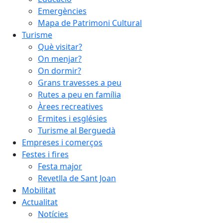
Emergències
Mapa de Patrimoni Cultural
Turisme
Què visitar?
On menjar?
On dormir?
Grans travesses a peu
Rutes a peu en família
Àrees recreatives
Ermites i esglésies
Turisme al Berguedà
Empreses i comerços
Festes i fires
Festa major
Revetlla de Sant Joan
Mobilitat
Actualitat
Notícies