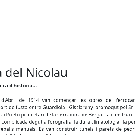
a del Nicolau
ca d'història...
 d'Abril de 1914 van començar les obres del ferrocarr
ort de fusta entre Guardiola i Gisclareny, promogut pel Sr
u i Prieto propietari de la serradora de Berga. La construcci
a complicada degut a l'orografia, la dura climatologia i la pe
reballs manuals. Es van construir túnels i parets de ped