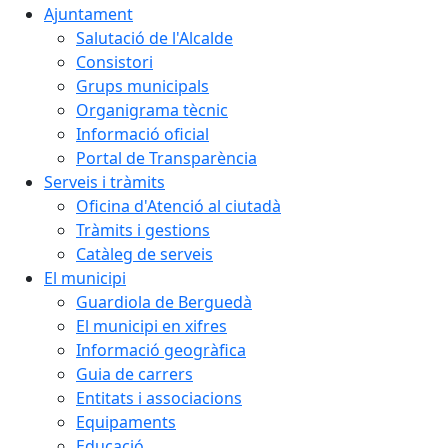
Ajuntament
Salutació de l'Alcalde
Consistori
Grups municipals
Organigrama tècnic
Informació oficial
Portal de Transparència
Serveis i tràmits
Oficina d'Atenció al ciutadà
Tràmits i gestions
Catàleg de serveis
El municipi
Guardiola de Berguedà
El municipi en xifres
Informació geogràfica
Guia de carrers
Entitats i associacions
Equipaments
Educació