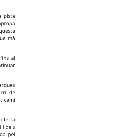
a pista
 apropa
aquesta
 que mà
fins al
ntinuar
marques
rri de
ic camí
 oferta
 i dels
ada pel