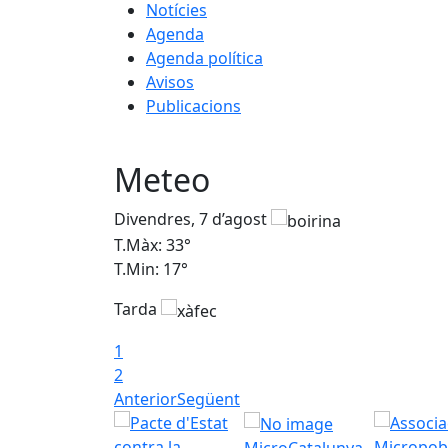
Notícies
Agenda
Agenda política
Avisos
Publicacions
Meteo
Divendres, 7 d’agost
T.Màx: 33°
T.Min: 17°
Tarda
1
2
Anterior
Següent