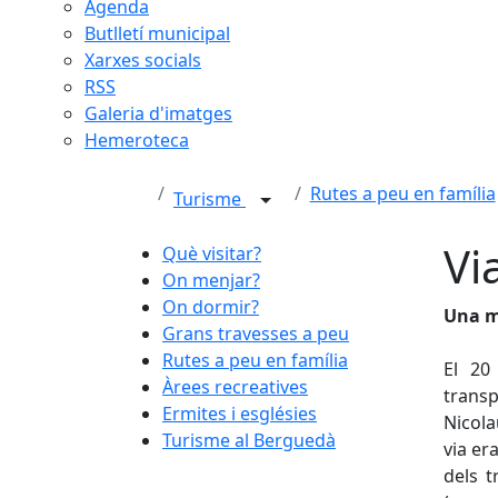
Agenda
Butlletí municipal
Xarxes socials
RSS
Galeria d'imatges
Hemeroteca
Rutes a peu en família
Turisme
Vi
Què visitar?
On menjar?
On dormir?
Una mi
Grans travesses a peu
Rutes a peu en família
El 20
Àrees recreatives
transp
Ermites i esglésies
Nicola
Turisme al Berguedà
via er
dels t