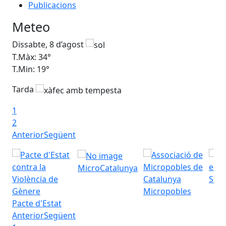
Publicacions
Meteo
Dissabte, 8 d’agost
Di
T.Màx: 34°
T.M
T.Min: 19°
T.M
Tarda
Ta
1
2
Anterior
Següent
MicroCatalunya
Seu 
Micropobles
Pacte d'Estat
Anterior
Següent