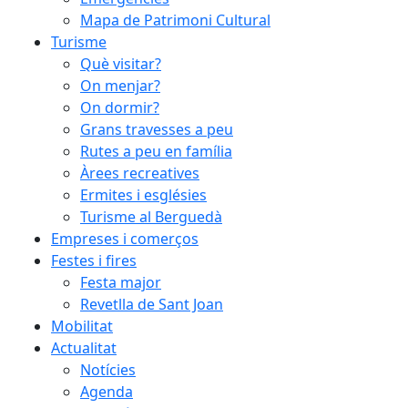
Mapa de Patrimoni Cultural
Turisme
Què visitar?
On menjar?
On dormir?
Grans travesses a peu
Rutes a peu en família
Àrees recreatives
Ermites i esglésies
Turisme al Berguedà
Empreses i comerços
Festes i fires
Festa major
Revetlla de Sant Joan
Mobilitat
Actualitat
Notícies
Agenda