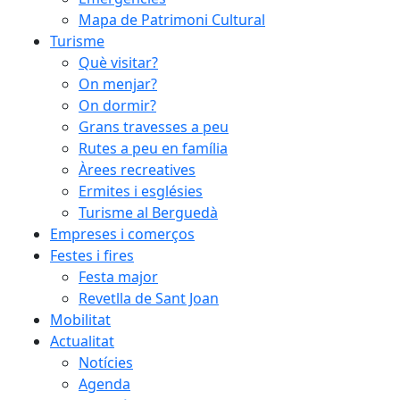
Mapa de Patrimoni Cultural
Turisme
Què visitar?
On menjar?
On dormir?
Grans travesses a peu
Rutes a peu en família
Àrees recreatives
Ermites i esglésies
Turisme al Berguedà
Empreses i comerços
Festes i fires
Festa major
Revetlla de Sant Joan
Mobilitat
Actualitat
Notícies
Agenda