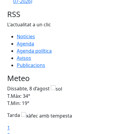
07-2026)
RSS
L'actualitat a un clic
Notícies
Agenda
Agenda política
Avisos
Publicacions
Meteo
Dissabte, 8 d’agost
Di
T.Màx: 34°
T.M
T.Min: 19°
T.M
Tarda
Ta
1