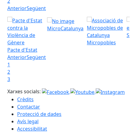
2
Anterior
Següent
MicroCatalunya
Seu 
Micropobles
Pacte d'Estat
Anterior
Següent
1
2
3
Xarxes socials:
Crèdits
Contactar
Protecció de dades
Avís legal
Accessibilitat