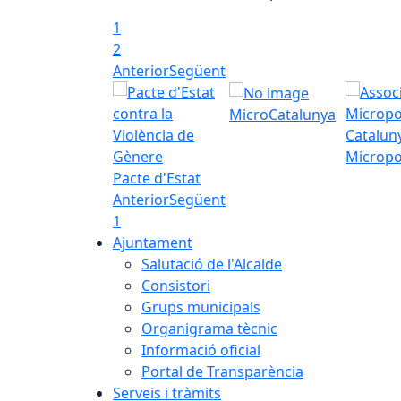
1
2
Anterior
Següent
MicroCatalunya
Micropo
Pacte d'Estat
Anterior
Següent
1
Ajuntament
Salutació de l'Alcalde
Consistori
Grups municipals
Organigrama tècnic
Informació oficial
Portal de Transparència
Serveis i tràmits