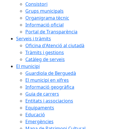
Consistori
Grups municipals
Organigrama tècnic
Informació oficial
Portal de Transparència
Serveis i tràmits
Oficina d'Atenció al ciutadà
Tràmits i gestions
Catàleg de serveis
El municipi
Guardiola de Berguedà
El municipi en xifres
Informació geogràfica
Guia de carrers
Entitats i associacions
Equipaments
Educació
Emergències
Mapa de Patrimoni Cultural