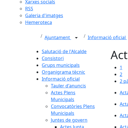
Xarxes socials
RSS
Galeria d'imatges
Hemeroteca
Ajuntament
Informació oficial
Act
Salutació de l'Alcalde
Consistori
Grups municipals
1
Organigrama tècnic
2
Informació oficial
2 p
Tauler d'anuncis
Actes Plens
Act
Municipals
Act
Convocatòries Plens
Municipals
Act
Juntes de govern
Actes Junta
Act