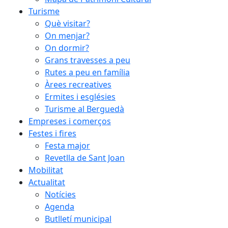
Turisme
Què visitar?
On menjar?
On dormir?
Grans travesses a peu
Rutes a peu en família
Àrees recreatives
Ermites i esglésies
Turisme al Berguedà
Empreses i comerços
Festes i fires
Festa major
Revetlla de Sant Joan
Mobilitat
Actualitat
Notícies
Agenda
Butlletí municipal