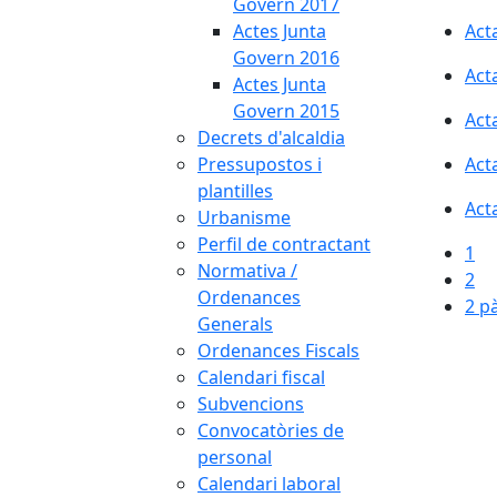
Govern 2017
Actes Junta
Act
Govern 2016
Act
Actes Junta
Govern 2015
Act
Decrets d'alcaldia
Pressupostos i
Act
plantilles
Act
Urbanisme
Perfil de contractant
1
Normativa /
2
Ordenances
2 p
Generals
Ordenances Fiscals
Calendari fiscal
Subvencions
Convocatòries de
personal
Calendari laboral