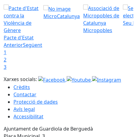
MicroCatalunya
Seu E
Micropobles
Pacte d'Estat
Anterior
Següent
1
2
3
Xarxes socials:
Crèdits
Contactar
Protecció de dades
Avís legal
Accessibilitat
Ajuntament de Guardiola de Berguedà
Plaça Municipal, 3