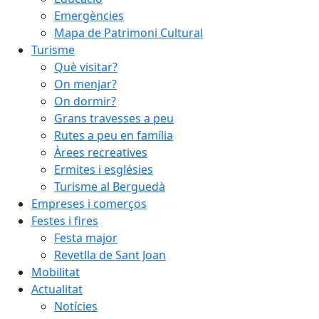
Emergències
Mapa de Patrimoni Cultural
Turisme
Què visitar?
On menjar?
On dormir?
Grans travesses a peu
Rutes a peu en família
Àrees recreatives
Ermites i esglésies
Turisme al Berguedà
Empreses i comerços
Festes i fires
Festa major
Revetlla de Sant Joan
Mobilitat
Actualitat
Notícies