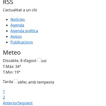
RSS
L'actualitat a un clic
Notícies
Agenda
Agenda política
Avisos
Publicacions
Meteo
Dissabte, 8 d’agost
D
T.Màx: 34°
T
T.Min: 19°
T
Tarda
T
1
2
Anterior
Següent