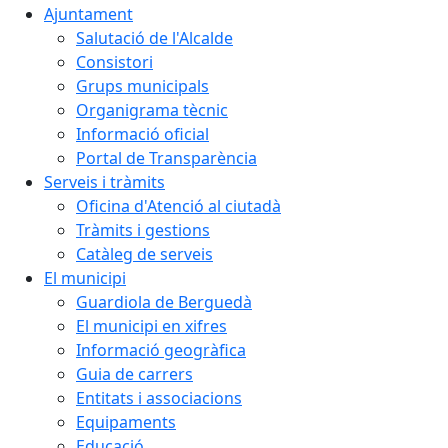
Ajuntament
Salutació de l'Alcalde
Consistori
Grups municipals
Organigrama tècnic
Informació oficial
Portal de Transparència
Serveis i tràmits
Oficina d'Atenció al ciutadà
Tràmits i gestions
Catàleg de serveis
El municipi
Guardiola de Berguedà
El municipi en xifres
Informació geogràfica
Guia de carrers
Entitats i associacions
Equipaments
Educació