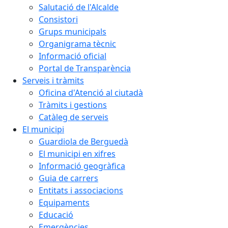
Salutació de l'Alcalde
Consistori
Grups municipals
Organigrama tècnic
Informació oficial
Portal de Transparència
Serveis i tràmits
Oficina d'Atenció al ciutadà
Tràmits i gestions
Catàleg de serveis
El municipi
Guardiola de Berguedà
El municipi en xifres
Informació geogràfica
Guia de carrers
Entitats i associacions
Equipaments
Educació
Emergències