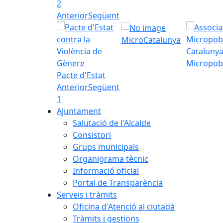
2
Anterior
Següent
MicroCatalunya
Micropob
Pacte d'Estat
Anterior
Següent
1
Ajuntament
Salutació de l'Alcalde
Consistori
Grups municipals
Organigrama tècnic
Informació oficial
Portal de Transparència
Serveis i tràmits
Oficina d'Atenció al ciutadà
Tràmits i gestions