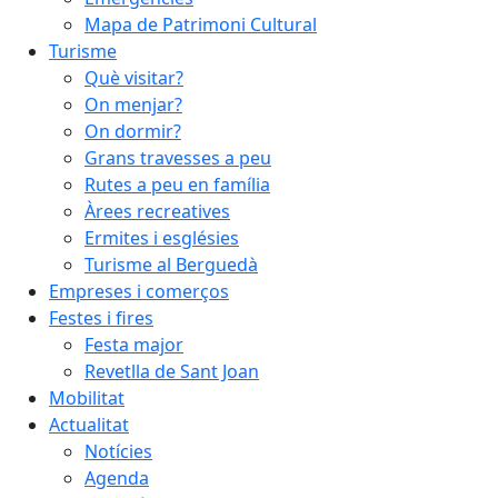
Mapa de Patrimoni Cultural
Turisme
Què visitar?
On menjar?
On dormir?
Grans travesses a peu
Rutes a peu en família
Àrees recreatives
Ermites i esglésies
Turisme al Berguedà
Empreses i comerços
Festes i fires
Festa major
Revetlla de Sant Joan
Mobilitat
Actualitat
Notícies
Agenda