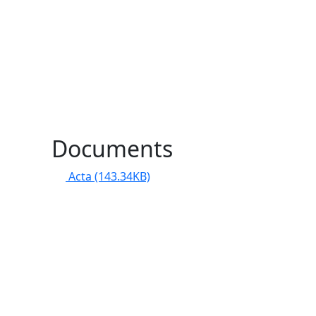
l
Documents
Acta
(143.34KB)