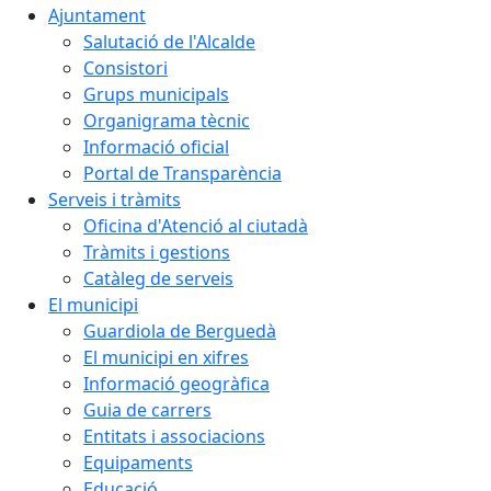
Ajuntament
Salutació de l'Alcalde
Consistori
Grups municipals
Organigrama tècnic
Informació oficial
Portal de Transparència
Serveis i tràmits
Oficina d'Atenció al ciutadà
Tràmits i gestions
Catàleg de serveis
El municipi
Guardiola de Berguedà
El municipi en xifres
Informació geogràfica
Guia de carrers
Entitats i associacions
Equipaments
Educació