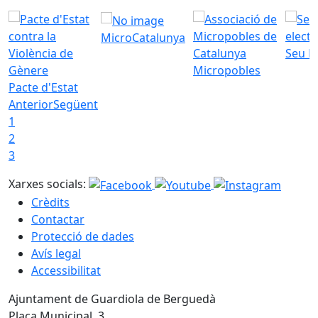
MicroCatalunya
Seu E
Micropobles
Pacte d'Estat
Anterior
Següent
1
2
3
Xarxes socials:
Crèdits
Contactar
Protecció de dades
Avís legal
Accessibilitat
Ajuntament de Guardiola de Berguedà
Plaça Municipal, 3