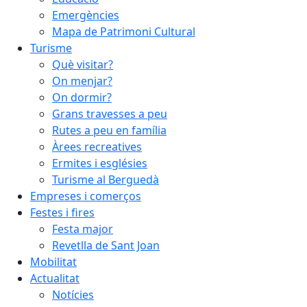
Emergències
Mapa de Patrimoni Cultural
Turisme
Què visitar?
On menjar?
On dormir?
Grans travesses a peu
Rutes a peu en família
Àrees recreatives
Ermites i esglésies
Turisme al Berguedà
Empreses i comerços
Festes i fires
Festa major
Revetlla de Sant Joan
Mobilitat
Actualitat
Notícies