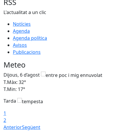
RSS
L'actualitat a un clic
Notícies
Agenda
Agenda política
Avisos
Publicacions
Meteo
Dijous, 6 d’agost
D
T.Màx: 32°
T
T.Min: 17°
T
Tarda
T
1
2
Anterior
Següent