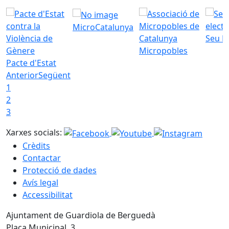
MicroCatalunya
Seu E
Micropobles
Pacte d'Estat
Anterior
Següent
1
2
3
Xarxes socials:
Crèdits
Contactar
Protecció de dades
Avís legal
Accessibilitat
Ajuntament de Guardiola de Berguedà
Plaça Municipal, 3