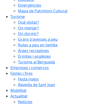
Emergències
Mapa de Patrimoni Cultural
Turisme
Què visitar?
On menjar?
On dormir?
Grans travesses a peu
Rutes a peu en família
Àrees recreatives
Ermites i esglésies
Turisme al Berguedà
Empreses i comerços
Festes i fires
Festa major
Revetlla de Sant Joan
Mobilitat
Actualitat
Notícies