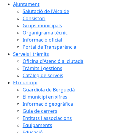
Ajuntament
Salutació de l'Alcalde
Consistori
Grups municipals
Organigrama tècnic
Informació oficial
Portal de Transparència
Serveis i tràmits
Oficina d'Atenció al ciutadà
Tràmits i gestions
Catàleg de serveis
El municipi
Guardiola de Berguedà
El municipi en xifres
Informació geogràfica
Guia de carrers
Entitats i associacions
Equipaments
Educació