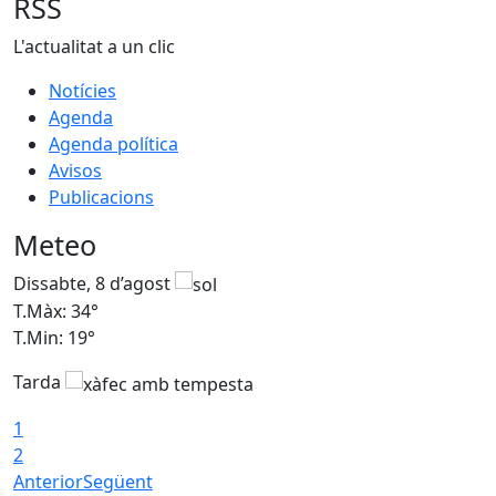
RSS
L'actualitat a un clic
Notícies
Agenda
Agenda política
Avisos
Publicacions
Meteo
Dissabte, 8 d’agost
D
T.Màx: 34°
T
T.Min: 19°
T
Tarda
T
1
2
Anterior
Següent