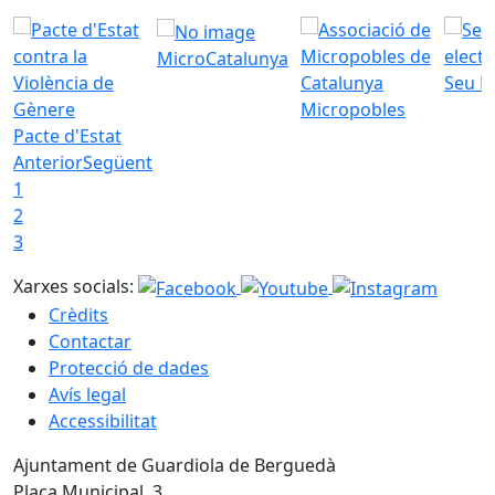
MicroCatalunya
Seu E
Micropobles
Pacte d'Estat
Anterior
Següent
1
2
3
Xarxes socials:
Crèdits
Contactar
Protecció de dades
Avís legal
Accessibilitat
Ajuntament de Guardiola de Berguedà
Plaça Municipal, 3