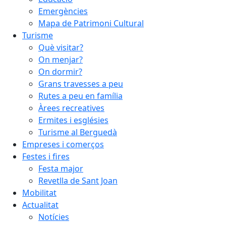
Emergències
Mapa de Patrimoni Cultural
Turisme
Què visitar?
On menjar?
On dormir?
Grans travesses a peu
Rutes a peu en família
Àrees recreatives
Ermites i esglésies
Turisme al Berguedà
Empreses i comerços
Festes i fires
Festa major
Revetlla de Sant Joan
Mobilitat
Actualitat
Notícies