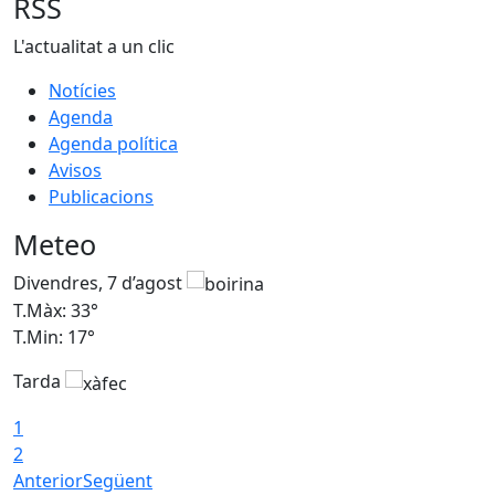
RSS
L'actualitat a un clic
Notícies
Agenda
Agenda política
Avisos
Publicacions
Meteo
Divendres, 7 d’agost
D
T.Màx: 33°
T
T.Min: 17°
T
Tarda
T
1
2
Anterior
Següent