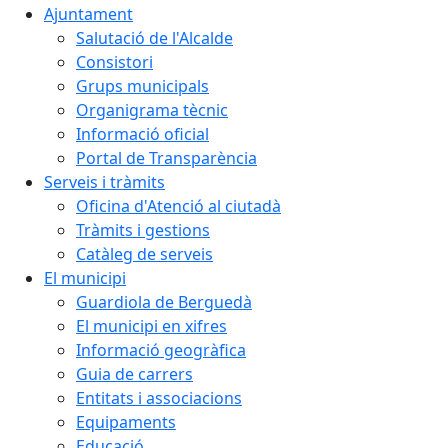
Ajuntament
Salutació de l'Alcalde
Consistori
Grups municipals
Organigrama tècnic
Informació oficial
Portal de Transparència
Serveis i tràmits
Oficina d'Atenció al ciutadà
Tràmits i gestions
Catàleg de serveis
El municipi
Guardiola de Berguedà
El municipi en xifres
Informació geogràfica
Guia de carrers
Entitats i associacions
Equipaments
Educació