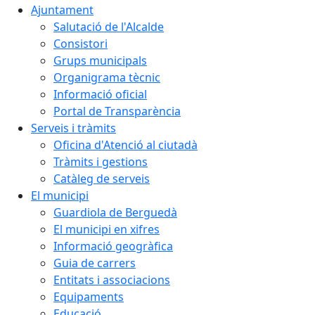
Ajuntament
Salutació de l'Alcalde
Consistori
Grups municipals
Organigrama tècnic
Informació oficial
Portal de Transparència
Serveis i tràmits
Oficina d'Atenció al ciutadà
Tràmits i gestions
Catàleg de serveis
El municipi
Guardiola de Berguedà
El municipi en xifres
Informació geogràfica
Guia de carrers
Entitats i associacions
Equipaments
Educació