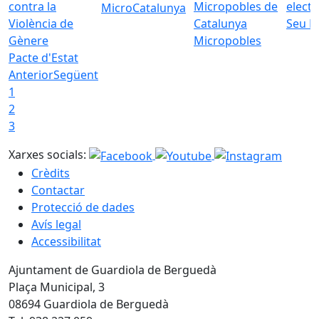
MicroCatalunya
Seu E
Micropobles
Pacte d'Estat
Anterior
Següent
1
2
3
Xarxes socials:
Crèdits
Contactar
Protecció de dades
Avís legal
Accessibilitat
Ajuntament de Guardiola de Berguedà
Plaça Municipal, 3
08694 Guardiola de Berguedà