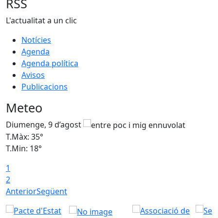
RSS
L'actualitat a un clic
Notícies
Agenda
Agenda política
Avisos
Publicacions
Meteo
Diumenge, 9 d’agost
D
T.Màx: 35°
T
T.Min: 18°
T
1
T
2
Anterior
Següent