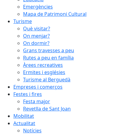
Emergències
Mapa de Patrimoni Cultural
Turisme
Què visitar?
On menjar?
On dormir?
Grans travesses a peu
Rutes a peu en família
Àrees recreatives
Ermites i esglésies
Turisme al Berguedà
Empreses i comerços
Festes i fires
Festa major
Revetlla de Sant Joan
Mobilitat
Actualitat
Notícies