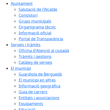
Ajuntament
Salutació de l'Alcalde
Consistori
Grups municipals
Organigrama tècnic
Informació oficial
Portal de Transparència
Serveis i tràmits
Oficina d'Atenció al ciutadà
Tràmits i gestions
Catàleg de serveis
El municipi
Guardiola de Berguedà
El municipi en xifres
Informació geogràfica
Guia de carrers
Entitats i associacions
Equipaments
Educació