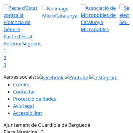
MicroCatalunya
Seu E
Micropobles
Pacte d'Estat
Anterior
Següent
1
2
3
Xarxes socials:
Crèdits
Contactar
Protecció de dades
Avís legal
Accessibilitat
Ajuntament de Guardiola de Berguedà
Plaça Municipal, 3