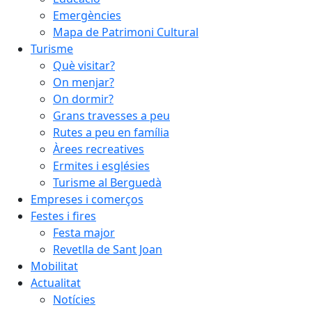
Emergències
Mapa de Patrimoni Cultural
Turisme
Què visitar?
On menjar?
On dormir?
Grans travesses a peu
Rutes a peu en família
Àrees recreatives
Ermites i esglésies
Turisme al Berguedà
Empreses i comerços
Festes i fires
Festa major
Revetlla de Sant Joan
Mobilitat
Actualitat
Notícies