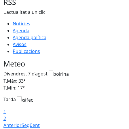
RSS
L'actualitat a un clic
Notícies
Agenda
Agenda política
Avisos
Publicacions
Meteo
Divendres, 7 d’agost
D
T.Màx: 33°
T
T.Min: 17°
T
Tarda
T
1
2
Anterior
Següent